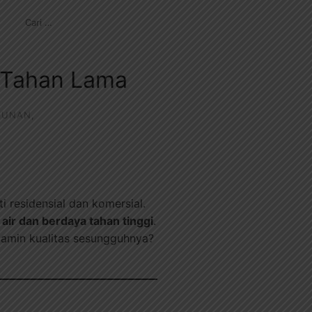
CARI
UNTUK:
& Tahan Lama
GUNAN
,
 residensial dan komersial.
air dan berdaya tahan tinggi
.
amin kualitas sesungguhnya?