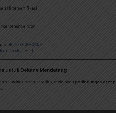
ahli tersertifikasi
 maintenance rutin
App:
0822-3000-0359
ikkonstruksi.co.id
das untuk Dekade Mendatang
n sekadar urusan estetika, melainkan
perlindungan aset p
nan: