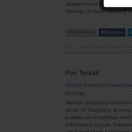
Jangan kompromikan kualitas
Hubungi tim kami sekarang u
BAGIKAN INI
Facebook
TAG:
#JASA BANGUNAN PRO
#JASADESAININTERIORPROFES
Pos Terkait
Menilai Kinerja Perusahaa
Kontrak
Memilih perusahaan kontrakto
lokasi. Di Tangerang, di ma
kualitas dan kredibilitas kon
keberhasilan proyek. Sebelu
untuk memahami bagaimana me