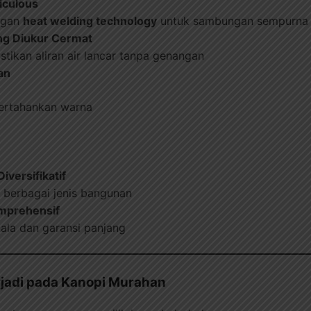
iculous
ngan
heat welding technology
untuk sambungan sempurna
ng Diukur Cermat
tikan aliran air lancar tanpa genangan
an
pertahankan warna
iversifikatif
 berbagai jenis bangunan
mprehensif
ala dan garansi panjang
rjadi pada Kanopi Murahan