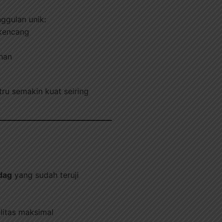
ggulan unik:
 kencang
uhan
ru semakin kuat seiring
idag
yang sudah teruji
litas maksimal