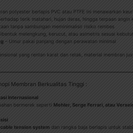
ran polyester berlapis PVC atau PTFE ini menawarkan keun
erhadap terik matahari, hujan deras, hingga terpaan angin
aan tanpa sambungan meminimalisir risiko rembes
ibentuk melengkung, kerucut, atau asimetris sesuai kebut
ng
– Umur pakai panjang dengan perawatan minimal
sional yang rentan karat dan retak, material membran just
anopi Membran Berkualitas Tinggi :
asi Internasional
bahan bermerek seperti
Mehler, Serge Ferrari, atau Verse
sisi
i
cable tension system
dan rangka baja berlapis untuk stabi