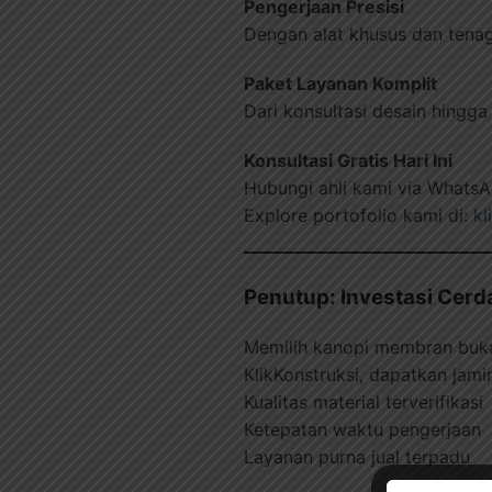
Pengerjaan Presisi
Dengan alat khusus dan tenaga 
Paket Layanan Komplit
Dari konsultasi desain hingga
Konsultasi Gratis Hari Ini
Hubungi ahli kami via Whats
Explore portofolio kami di:
kl
Penutup: Investasi Cer
Memilih kanopi membran buka
KlikKonstruksi, dapatkan jami
Kualitas material terverifikasi
Ketepatan waktu pengerjaan
Layanan purna jual terpadu