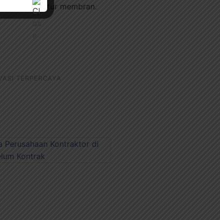
k-beluk struktur membran.
VASI TERPERCAYA