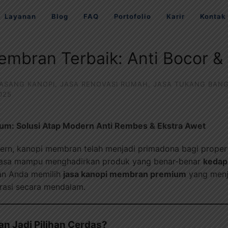
Layanan
Blog
FAQ
Portofolio
Karir
Kontak
embran Terbaik: Anti Bocor 
PASANG KANOPI
,
JASA RENOVASI RUMAH
,
JASA TUKANG BAN
025
m: Solusi Atap Modern Anti Rembes & Ekstra Awet
dern, kanopi membran telah menjadi primadona bagi properti
jasa mampu menghadirkan produk yang benar-benar
kedap 
an Anda memilih
jasa kanopi membran premium
yang menj
orasi secara mendalam.
 Jadi Pilihan Cerdas?