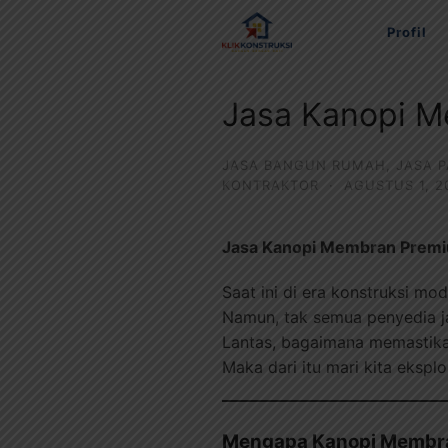
Langsung
Profil
ke
konten
Jasa Kanopi M
JASA BANGUN RUMAH
,
JASA 
KONTRAKTOR
·
AGUSTUS 1, 2
Jasa Kanopi Membran Premiu
Saat ini di era konstruksi mo
Namun, tak semua penyedia 
Lantas, bagaimana memastik
Maka dari itu mari kita ekspl
Mengapa Kanopi Membran