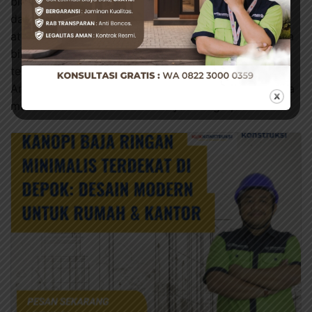
biasa. Tingginya curah hujan dan kelembaban udara
dapat membuat kanopi biasa cepat rusak, berkarat,
atau bocor. Banyak pemilik rumah di area Bogor Raya
bingung memilih antara Kanopi Polycarbonate yang
tembus pandang dan Kanopi Arafuru yang kokoh.
Artikel ini akan mengupas tuntas perbandingan kedua
material berdasarkan kondisi nyata Bogor, …