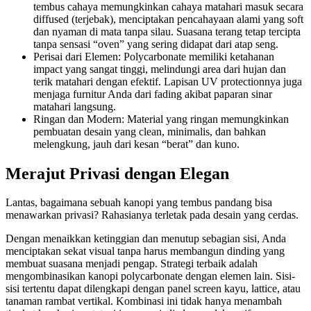
tembus cahaya memungkinkan cahaya matahari masuk secara
diffused (terjebak), menciptakan pencahayaan alami yang soft
dan nyaman di mata tanpa silau. Suasana terang tetap tercipta
tanpa sensasi “oven” yang sering didapat dari atap seng.
Perisai dari Elemen: Polycarbonate memiliki ketahanan
impact yang sangat tinggi, melindungi area dari hujan dan
terik matahari dengan efektif. Lapisan UV protectionnya juga
menjaga furnitur Anda dari fading akibat paparan sinar
matahari langsung.
Ringan dan Modern: Material yang ringan memungkinkan
pembuatan desain yang clean, minimalis, dan bahkan
melengkung, jauh dari kesan “berat” dan kuno.
Merajut Privasi dengan Elegan
Lantas, bagaimana sebuah kanopi yang tembus pandang bisa
menawarkan privasi? Rahasianya terletak pada desain yang cerdas.
Dengan menaikkan ketinggian dan menutup sebagian sisi, Anda
menciptakan sekat visual tanpa harus membangun dinding yang
membuat suasana menjadi pengap. Strategi terbaik adalah
mengombinasikan kanopi polycarbonate dengan elemen lain. Sisi-
sisi tertentu dapat dilengkapi dengan panel screen kayu, lattice, atau
tanaman rambat vertikal. Kombinasi ini tidak hanya menambah