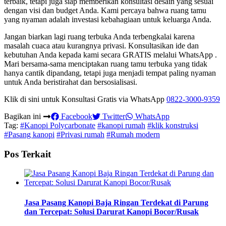
terbaik, tetapi juga siap memberikan konsultasi desain yang sesuai
dengan visi dan budget Anda. Kami percaya bahwa ruang tamu
yang nyaman adalah investasi kebahagiaan untuk keluarga Anda.
Jangan biarkan lagi ruang terbuka Anda terbengkalai karena
masalah cuaca atau kurangnya privasi. Konsultasikan ide dan
kebutuhan Anda kepada kami secara GRATIS melalui WhatsApp .
Mari bersama-sama menciptakan ruang tamu terbuka yang tidak
hanya cantik dipandang, tetapi juga menjadi tempat paling nyaman
untuk Anda beristirahat dan bersosialisasi.
Klik di sini untuk Konsultasi Gratis via WhatsApp
0822-3000-9359
Bagikan ini
Facebook
Twitter
WhatsApp
Tag:
#Kanopi Polycarbonate
#kanopi rumah
#klik konstruksi
#Pasang kanopi
#Privasi rumah
#Rumah modern
Pos Terkait
Jasa Pasang Kanopi Baja Ringan Terdekat di Parung
dan Tercepat: Solusi Darurat Kanopi Bocor/Rusak