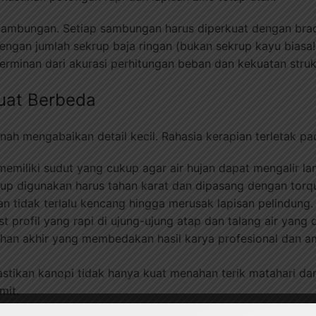
ambungan. Setiap sambungan harus diperkuat dengan brac
engan jumlah sekrup baja ringan (bukan sekrup kayu biasa
cerminan dari akurasi perhitungan beban dan kekuatan struk
uat Berbeda
nah mengabaikan detail kecil. Rahasia kerapian terletak pad
memiliki sudut yang cukup agar air hujan dapat mengalir l
up digunakan harus tahan karat dan dipasang dengan torq
an tidak terlalu kencang hingga merusak lapisan pelindung.
st profil yang rapi di ujung-ujung atap dan talang air yan
han akhir yang membedakan hasil karya profesional dan am
astikan kanopi tidak hanya kuat menahan terik matahari dan
mit.