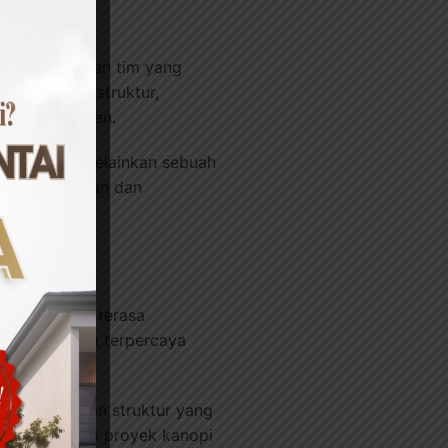
as dan keahlian tim yang
m tentang struktur,
atas kecepatan.
ah pilihan, melainkan sebuah
api rasa aman dan
 Aman
r tentu bisa terasa
sebagai mitra terpercaya
i perhitungan struktur yang
astikan setiap proyek kanopi