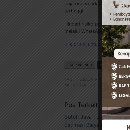
baja ringan tidak hanya sele
tertinggi.
Hindari risiko pemasangan ya
melalui WhatsApp. Tim profe
Klik di sini untuk Konsultasi 
BAGIKAN INI
Facebook
TAG:
#BAJA RINGAN KOKOH
#KONTRAKTOR KANOPI
#PEM
Pos Terkait
Butuh Jasa Tukang Bangun
Estimasi Biaya Renovasi