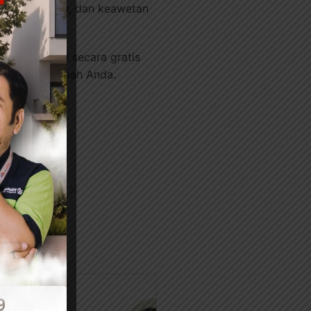
han, keamanan, dan keawetan
 kepada kami secara gratis
aik untuk rumah Anda.
LIK KONSTRUKSI
N KANOPI