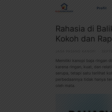
Langsung
Profil
ke
konten
Rahasia di Ba
Kokoh dan Rap
JASA PASANG KANOPI
·
SEPT
Memiliki kanopi baja ringan d
karena ringan, kuat, dan rel
serupa, tetapi satu terlihat
perbedaannya tidak hanya terl
oleh mata.