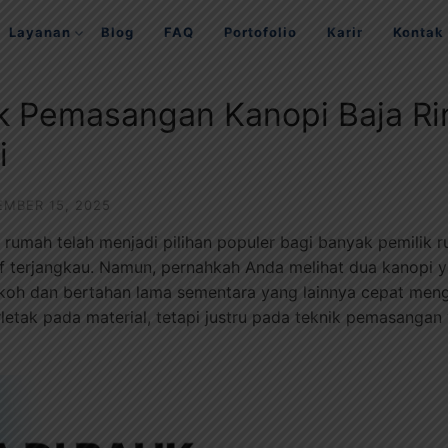
Layanan
Blog
FAQ
Portofolio
Karir
Kontak
lik Pemasangan Kanopi Baja R
i
EMBER 15, 2025
i rumah telah menjadi pilihan populer bagi banyak pemilik r
atif terjangkau. Namun, pernahkah Anda melihat dua kanopi
 kokoh dan bertahan lama sementara yang lainnya cepat men
etak pada material, tetapi justru pada teknik pemasangan ya