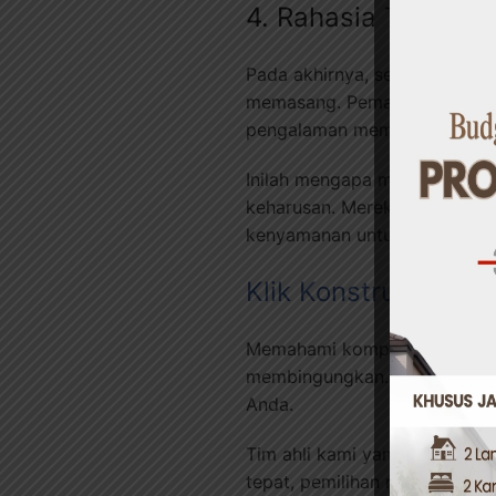
4. Rahasia Terbesar
Pada akhirnya, semua rahasia 
memasang. Pemasangan kanop
pengalaman membaca situasi 
Inilah mengapa memilih jasa 
keharusan. Mereka memahami
kenyamanan untuk keluarga 
Klik Konstruksi
: Wu
Memahami kompleksitas dan “r
membingungkan. Anda tidak pe
Anda.
Tim ahli kami yang berpengal
tepat, pemilihan material ber