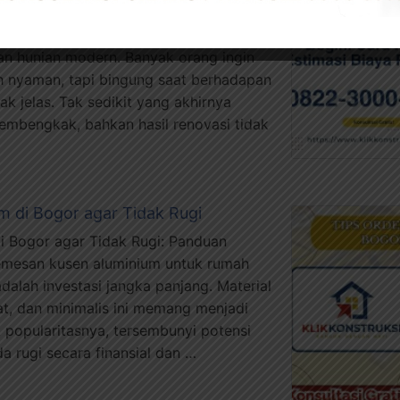
 Bangunan Depok Renovasi rumah sering
ama bagi masyarakat Depok yang terus
n hunian modern. Banyak orang ingin
h nyaman, tapi bingung saat berhadapan
k jelas. Tak sedikit yang akhirnya
mbengkak, bahkan hasil renovasi tidak
m di Bogor agar Tidak Rugi
i Bogor agar Tidak Rugi: Panduan
emesan kusen aluminium untuk rumah
dalah investasi jangka panjang. Material
at, dan minimalis ini memang menjadi
k popularitasnya, tersembunyi potensi
a rugi secara finansial dan …