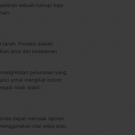
njadikan sebuah kanopi baja
aman.
 tanah. Pondasi adalah
kan jenis dan kedalaman
 menghindari penurunan yang
unci untuk mengikat kolom
jadi tidak stabil.
rinda dapat merusak lapisan
menggunakan nilai snips atau