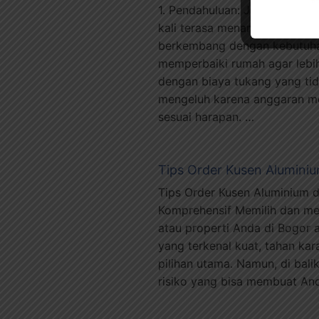
1. Pendahuluan: Jasa Tukang
kali terasa menantang, terut
berkembang dengan kebutuha
memperbaiki rumah agar lebi
dengan biaya tukang yang tida
mengeluh karena anggaran me
sesuai harapan. …
Tips Order Kusen Aluminiu
Tips Order Kusen Aluminium d
Komprehensif Memilih dan m
atau properti Anda di Bogor a
yang terkenal kuat, tahan kar
pilihan utama. Namun, di bali
risiko yang bisa membuat And