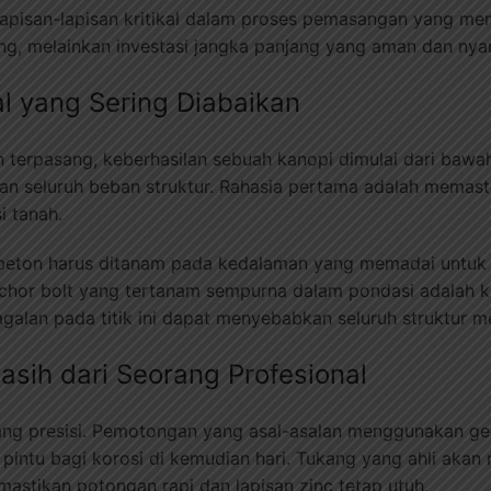
lapisan-lapisan kritikal dalam proses pemasangan yang me
ng, melainkan investasi jangka panjang yang aman dan ny
wal yang Sering Diabaikan
terpasang, keberhasilan sebuah kanopi dimulai dari bawah
 seluruh beban struktur. Rahasia pertama adalah memasti
i tanah.
t beton harus ditanam pada kedalaman yang memadai untuk
chor bolt yang tertanam sempurna dalam pondasi adalah k
galan pada titik ini dapat menyebabkan seluruh struktur men
Kasih dari Seorang Profesional
yang presisi. Pemotongan yang asal-asalan menggunakan ge
pintu bagi korosi di kemudian hari. Tukang yang ahli akan 
mastikan potongan rapi dan lapisan zinc tetap utuh.