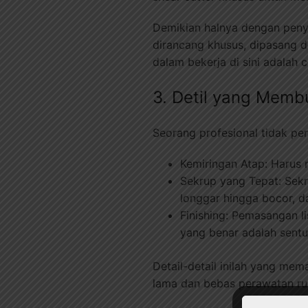
Demikian halnya dengan peny
dirancang khusus, dipasang d
dalam bekerja di sini adalah 
3. Detil yang Memb
Seorang profesional tidak per
Kemiringan Atap: Harus 
Sekrup yang Tepat: Sekr
longgar hingga bocor, d
Finishing: Pemasangan li
yang benar adalah sentu
Detail-detail inilah yang mem
lama dan bebas perawatan ru