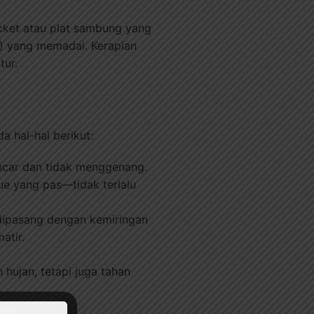
ket atau plat sambung yang
!) yang memadai. Kerapian
tur.
a hal-hal berikut:
ancar dan tidak menggenang.
ue yang pas—tidak terlalu
g dipasang dengan kemiringan
atir.
 hujan, tetapi juga tahan