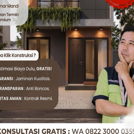
sai tepat waktu, tetapi terutama memenuhi standar kekoko
ng asal-asalan. Konsultasikan kebutuhan dan rencana Anda
sional kami siap mendengarkan dan memberikan solusi terb
Gratis via WhatsApp
Twitter
WhatsApp
#JASA KANOPI BAJA RINGAN
#KANOPI BAJA RINGAN
#K
ASANGAN KANOPI
#RAHASIA KANOPI AWET
#TIPS BANGU
an di Depok? Begini Cara Hitung