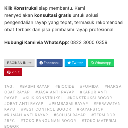
Klik Konstruksi
siap membantu. Kami
menyediakan
konsultasi gratis
untuk solusi
pengendalian rayap yang tepat, termasuk rekomendasi
obat terbaik dan jasa pembasmi rayap profesional.
Hubungi Kami via WhatsApp
: 0822 3000 0359
BAGIKAN INI
Facebook
Twitter
WhatsApp
Pin It
TAG:
#BASMI RAYAP
#BIOCIDE
#FUMIDA
#HARGA
OBAT RAYAP
#JASA ANTI RAYAP
#KAPUR ANTI
RAYAP
#KLIK KONSTRUKSI
#KONSTRUKSI BOGOR
#OBAT ANTI RAYAP
#PEMBASMI RAYAP
#PERAWATAN
KAYU
#PEST CONTROL BOGOR
#RAYAPSTOP
#RUMAH ANTI RAYAP
#SOLUSI RAYAP
#TERMIDOR
25EC
#TOKO BANGUNAN BOGOR
#TOKO MATERIAL
BOGOR