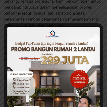
panjang. Tenaga profesional kami berkomitmen untuk
mendampingi Anda dalam merealisasikan proyek
plafon tersebut, dimulai dari tahap konsultasi
perencanaan hingga pelaksanaan pemasangan yang
dilakukan dengan ketelitian tinggi.
Jangan ragu untuk berkonsultasi secara gratis via
WhatsApp. Klik link ini
0822-3000-0359
untuk
terhubung langsung dengan spesialis kami dan
dapatkan solusi terbaik untuk kebutuhan konstruksi
Anda.
BAGIKAN INI
Facebook
Twitter
WhatsApp
TAG:
#CARA PASANG GRC
#DESAIN INTERIOR
MODERN
#DIY PLAFON
#KEUNGGULAN GRC
#MATERIAL KONSTRUKSI
#PEMASANGAN PLAFON
GRC
#PLAFON MINIMALIS
#PLAFON TAHAN LAMA