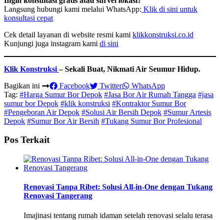
Ingin konsultasi gratis atau survei lokasi?
Langsung hubungi kami melalui WhatsApp:
Klik di sini untuk
konsultasi cepat
Cek detail layanan di website resmi kami
klikkonstruksi.co.id
Kunjungi juga instagram kami
di sini
Klik Konstruksi
– Sekali Buat, Nikmati Air Seumur Hidup.
Bagikan ini
Facebook
Twitter
WhatsApp
Tag:
#Harga Sumur Bor Depok
#Jasa Bor Air Rumah Tangga
#jasa
sumur bor Depok
#klik konstruksi
#Kontraktor Sumur Bor
#Pengeboran Air Depok
#Solusi Air Bersih Depok
#Sumur Artesis
Depok
#Sumur Bor Air Bersih
#Tukang Sumur Bor Profesional
Pos Terkait
Renovasi Tanpa Ribet: Solusi All-in-One dengan Tukang
Renovasi Tangerang
Imajinasi tentang rumah idaman setelah renovasi selalu terasa