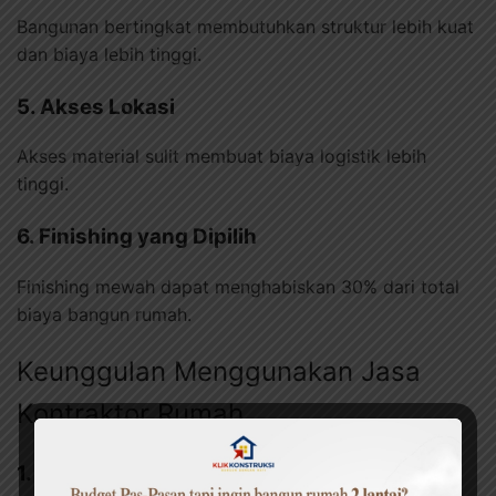
Bangunan bertingkat membutuhkan struktur lebih kuat
dan biaya lebih tinggi.
5. Akses Lokasi
Akses material sulit membuat biaya logistik lebih
tinggi.
6. Finishing yang Dipilih
Finishing mewah dapat menghabiskan 30% dari total
biaya bangun rumah.
Keunggulan Menggunakan Jasa
Kontraktor Rumah
1. Kualitas Bangunan Lebih Terjamin