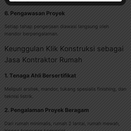
6. Pengawasan Proyek
Setiap tahap pengerjaan diawasi langsung oleh
mandor berpengalaman.
Keunggulan Klik Konstruksi sebagai
Jasa Kontraktor Rumah
1. Tenaga Ahli Bersertifikat
Meliputi arsitek, mandor, tukang spesialis finishing, dan
teknisi listrik.
2. Pengalaman Proyek Beragam
Dari rumah minimalis, rumah 2 lantai, rumah mewah,
hingga bangunan komersial.