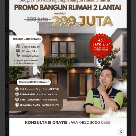
Kontraktor profesional memahami standar konstruksi
dan struktur bangunan.
2. Pengerjaan Lebih Cepat
Karena semua tim berada dalam satu koordinasi.
3. RAB Transparan
Biaya jelas sejak awal tanpa kejutan.
4. Proses Lebih Aman
Ada kontrak resmi dan garansi pekerjaan.
5. Material Lebih Hemat dan Efisien
Kontraktor tahu cara menghemat material tanpa
mengurangi kualitas.