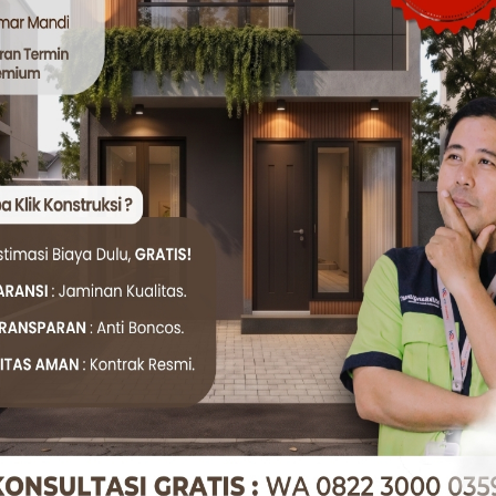
00 – Rp 150.000/m²
² (paket material + jasa)
aterial inovatif tahan gempa
rea Basah dan Industri
 lingkungan khusus:
00 – Rp 165.000/m²
² (paket material + jasa)
lam plafon tahan garam dan kelembaban
estimasi penghematan 15-20% tanpa mengorbankan kualitas
craftsmanship terbaik dengan material grade A