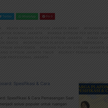
Twitter
WhatsApp
Pin It
A
#BIAYA PASANG GYPSUM JAKARTA BARAT
#FINISHING 
UNTUK RUMAH JAKARTA
#HARGA GYPSUM PER METER JAK
24
#JASA PASANG PLAFON GYPSUM JAKARTA
#JASA PLA
ON GRATIS
#KONTRAKTOR PLAFON GYPSUM TERPERCAYA
GYPSUM APARTEMEN
#PASANG PLAFON GYPSUM JAKARTA 
KANG GYPSUM JAKARTA TIMUR
#SURVEY PEMASANGAN PL
SUM PROFESIONAL JAKARTA
oard: Spesifikasi & Cara
rd: Spesifikasi & Cara Pemasangan Saat
menjadi solusi populer untuk ruangan