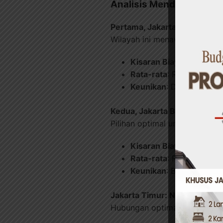
Analisis Mendalam per 
Pertama, Jakarta Selatan: K
Wilayah ini menawukan standar
Kisaran Biaya
: Rp 95.0
Rata-rata
: Rp 135.000/m
Keunikan
: Dominasi pr
Kedua, Jakarta Barat: Efisien
Pilihan optimal untuk budget 
Kisaran Biaya
: Rp 85.0
Rata-rata
: Rp 120.000/m
Keunikan
: Banyak penyed
Jakarta Timur: Nilai Terbaik 
Hubungan optimal antara kual