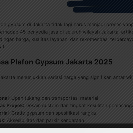
fon gypsum di Jakarta tidak lagi harus menjadi proses ya
rhadap 45 penyedia jasa di seluruh wilayah Jakarta, artikel
dingan harga, kualitas layanan, dan rekomendasi terperc
at.
sa Plafon Gypsum Jakarta 2025
Jakarta menunjukkan variasi harga yang signifikan antar w
onal
: Upah tukang dan transportasi material
tas Proyek
: Desain custom dan tingkat kesulitan pemasang
rial
: Grade gypsum dan spesifikasi rangka
ek
: Aksesibilitas dan parkir kendaraan