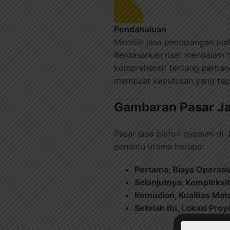
Pendahuluan
Memilih jasa pemasangan pla
Berdasarkan riset mendalam te
komprehensif tentang perban
membuat keputusan yang tep
Gambaran Pasar Ja
Pasar jasa plafon gypsum di 
penentu utama berupa:
Pertama, Biaya Operasi
Selanjutnya, Kompleksi
Kemudian, Kualitas Mate
Setelah itu, Lokasi Proy