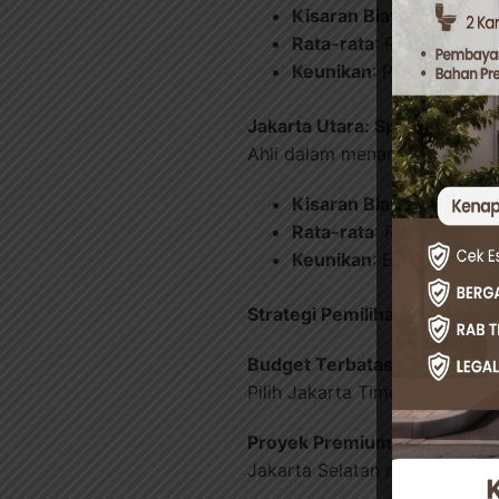
Kisaran Biaya
: Rp 80.0
Rata-rata
: Rp 115.000/m
Keunikan
: Penggunaan m
Jakarta Utara: Spesialisasi A
Ahli dalam menangani kondisi
Kisaran Biaya
: Rp 90.0
Rata-rata
: Rp 127.500/m
Keunikan
: Expertise da
Strategi Pemilihan Optimal
Budget Terbatas
:
Pilih Jakarta Timur dengan 
Proyek Premium
:
Jakarta Selatan menawarkan 