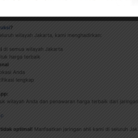
ise khusus untuk lingkungan coastal dan industri
ruksi
?
seluruh wilayah Jakarta, kami menghadirkan:
i
di semua wilayah Jakarta
tuk harga terbaik
onal
lokasi Anda
ifikasi lengkap
App:
tuk wilayah Anda dan penawaran harga terbaik dari jaringan 
pp
tidak optimal!
Manfaatkan jaringan ahli kami di seluruh Jaka