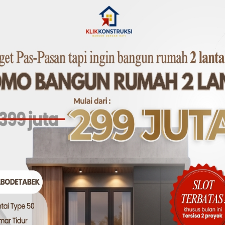
Wilayah
ualitas Premium dengan Harga Kompetitif
 kualitas tertinggi dengan kisaran harga, misalnya:
00 – Rp 175.000/m²
² (paket material + jasa) (harga mulai dari)
oyek apartemen dan rumah mewah
si Biaya dengan Kualitas Terjaga
conscious dengan kualitas terjamin, misalnya:
00 – Rp 155.000/m²
² (paket material + jasa) (harga mulai dari)
ia jasa material lokal berkualitas
dengan Inovasi Material
itas dan harga, misalnya: