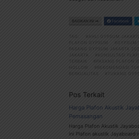
BAGIKAN INI
Facebook
TAG:
#AHLI GYPSUM JAKART
PLAFON GYPSUM
#GYPSUM 
PASANG GYPSUM JAKARTA 20
JAKARTA
#KONSULTASI PLAF
TERBAIK
#PASANG PLAFON 
HOLLOW
#REKOMENDASI TU
BERKUALITAS
#TUKANG GYP
Pos Terkait
Harga Plafon Akustik Jayab
Pemasangan
Harga Plafon Akustik Jayaboa
ini Plafon akustik Jayaboard 