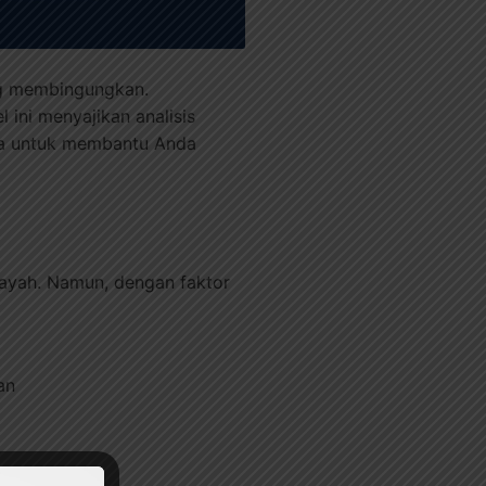
ng membingungkan.
 ini menyajikan analisis
aya untuk membantu Anda
ilayah. Namun, dengan faktor
an