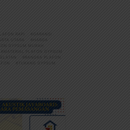
PLAFON RAPI
#GARANSI
ARTA UTARA
#HARGA
FON GYPSUM MURAH
#MATERIAL PLAFON GYPSUM
SELATAN
#RANGKA PLAFON
AFON
#TUKANG GYPSUM