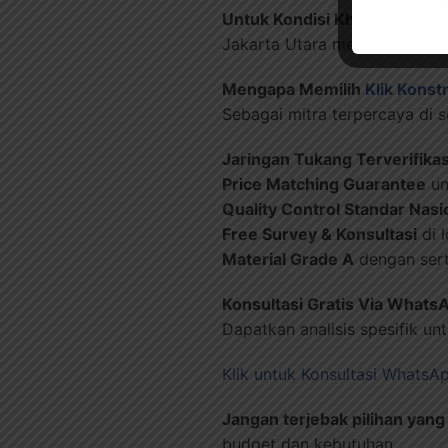
Untuk Kondisi Khusus
:
Jakarta Utara memiliki expert
Mengapa Memilih
Klik Konst
Sebagai mitra terpercaya di 
Jaringan Tukang Terverifikas
Price Matching Guarantee
un
Quality Control Standar Nasi
Free Survey & Konsultasi
di 
Material Grade A
dengan sert
Konsultasi Gratis Via Whats
Dapatkan analisis spesifik un
Klik untuk Konsultasi WhatsA
Jangan terjebak pilihan yang 
budget dan kebutuhan.