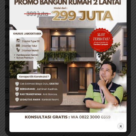
Proyek Hemat & Lancar
Memahami cara cek ongkos tukang bangunan harian
dengan tepat akan membantu kamu menghindari
kejutan biaya di tengah proyek. Luangkan waktu
sebentar untuk mencari informasi sebelum memulai
proyek agar kamu lebih siap. Dengan perhitungan
yang matang, proyek renovasi atau pembangunan
rumah bisa berjalan lancar tanpa menguras kantong.
Bingung Menghitung Ongkos
Tukang Bangunan? Kami Siap
Bantu!
Kalau kamu masih merasa ragu dalam menghitung