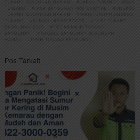
TUKANG BANGUNAN HARIAN
#HARGA TUKANG HARIAN
TERBARU
#JASA BANGUNAN PROFESIONAL
#ONGKOS
TUKANG BANGUNAN HARIAN
#PERHITUNGAN ONGKOS
TUKANG
#RUMAH IMPIAN BOGOR
#TARIF TUKANG
BANGUNAN 2025
#TIPS MEMILIH TUKANG
BANGUNAN
#TUKANG BANGUNAN BORONGAN
HARIAN
#UPAH TUKANG BANGUNAN
Pos Terkait