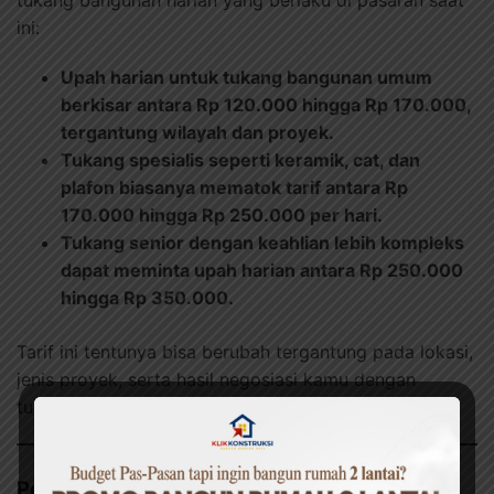
tukang bangunan harian yang berlaku di pasaran saat
ini:
Upah harian untuk tukang bangunan umum
berkisar antara Rp 120.000 hingga Rp 170.000,
tergantung wilayah dan proyek.
Tukang spesialis seperti keramik, cat, dan
plafon biasanya mematok tarif antara Rp
170.000 hingga Rp 250.000 per hari.
Tukang senior dengan keahlian lebih kompleks
dapat meminta upah harian antara Rp 250.000
hingga Rp 350.000.
Tarif ini tentunya bisa berubah tergantung pada lokasi,
jenis proyek, serta hasil negosiasi kamu dengan
tukang.
Penutup: Cek Ongkos Tukang Sejak Awal =