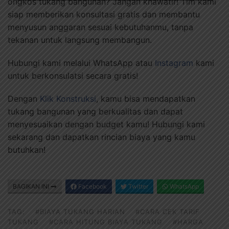
ongkos tukang bangunan? Jangan khawatir! Tim kami
siap memberikan konsultasi gratis dan membantu
menyusun anggaran sesuai kebutuhanmu, tanpa
tekanan untuk langsung membangun.
Hubungi kami melalui WhatsApp atau
Instagram
kami
untuk berkonsulatsi secara gratis!
Dengan
Klik Konstruksi
, kamu bisa mendapatkan
tukang bangunan yang berkualitas dan dapat
menyesuaikan dengan budget kamu! Hubungi kami
sekarang dan dapatkan rincian biaya yang kamu
butuhkan!
BAGIKAN INI
Facebook
Twitter
WhatsApp
TAG:
#BIAYA TUKANG HARIAN
#CARA CEK TARIF
TUKANG
#CARA HITUNG BIAYA TUKANG
#HARGA