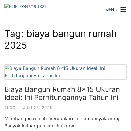
L
MENU
a
n
g
Tag:
biaya bangun rumah
s
u
2025
n
g
k
e
k
o
Biaya Bangun Rumah 8×15 Ukuran
n
Ideal: Ini Perhitungannya Tahun Ini
t
e
BLOG
·
JULI 23, 2025
n
Membangun rumah merupakan impian banyak orang.
Banyak keluarga memilih ukuran …