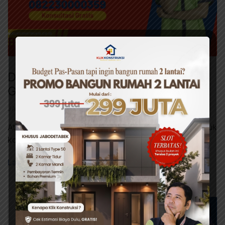
Daftar Harga Atap Spandek
Galvalum, Zincalume, & Polyester
JASA PASANG ATAP
·
JULI 17, 2025
Atap spandek menjadi salah satu material favorit untuk
konstruksi rumah, …
Lanjutkan membaca →