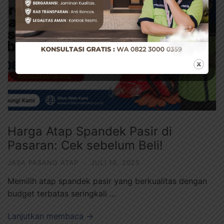
Harga Atap Spandek Pasir di
Pasaran: Cek sebelum Beli!
JASA PASANG ATAP
·
JULI 16, 2025
Memilih atap spandek pasir yang berkualitas dengan
budget terbatas seringkali …
Lanjutkan membaca →