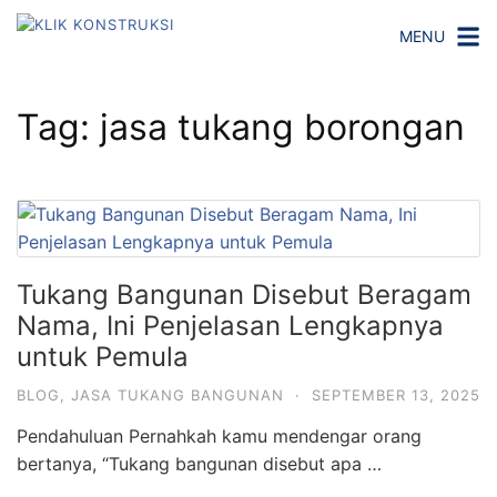
L
MENU
a
n
g
Tag:
jasa tukang borongan
s
u
n
g
k
e
Tukang Bangunan Disebut Beragam
k
o
Nama, Ini Penjelasan Lengkapnya
n
untuk Pemula
t
BLOG
,
JASA TUKANG BANGUNAN
·
SEPTEMBER 13, 2025
e
n
Pendahuluan Pernahkah kamu mendengar orang
bertanya, “Tukang bangunan disebut apa …