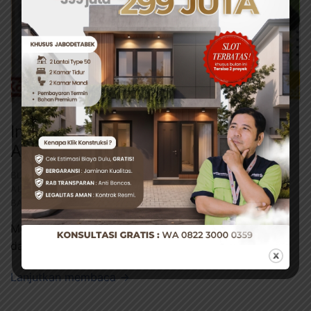
Inovasi Terbaru Jendela Pintu
Aluminium Tahan Karat
BLOG
,
JASA ANTI RAYAP
,
JASA PEMASANGAN KUSEN
ALUMINIUM
,
JASA RENOVASI RUMAH
,
JASA TUKANG
BANGUNAN
,
KONTRAKTOR
·
SEPTEMBER 4, 2025
Memilih material untuk bukaan rumah seperti jendela
dan pintu adalah …
Lanjutkan membaca →