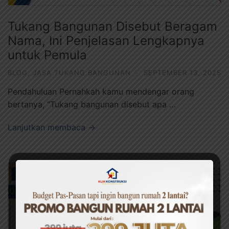
Tukang Bangunan Disebut Beragam
Nama, Ini Penjelasan Lengkapnya
untuk Pemula
BLOG
,
JASA TUKANG BANGUNAN
·
SEPTEMBER 13, 2025
Pendahuluan Pernahkah kamu mendengar orang
bertanya, “Tukang bangunan disebut apa …
Lanjutkan membaca →