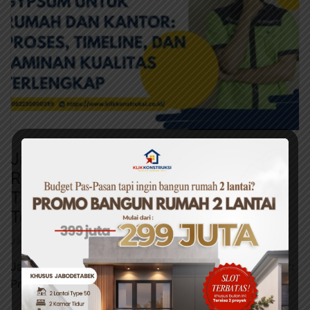
Jasa Pasang Plafon Gypsum untuk
Rumah dan Kantor: Proses,
Timeline, dan Jaminan Kualitas
Terlengkap
JASA PASANG PLAFON
·
AGUSTUS 20, 2025
Jasa Pasang Plafon Gypsum untuk Rumah dan Kantor:
Proses, Timeline, …