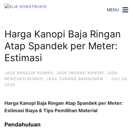
L
MENU
a
n
g
Harga Kanopi Baja Ringan
s
u
Atap Spandek per Meter:
n
Estimasi
g
k
e
JASA BANGUN RUMAH
,
JASA PASANG KANOPI
,
JASA
k
RENOVASI RUMAH
,
JASA TUKANG BANGUNAN
·
JULI 24,
o
2025
n
t
Harga Kanopi Baja Ringan Atap Spandek per Meter:
e
Estimasi Biaya & Tips Pemilihan Material
n
Pendahuluan