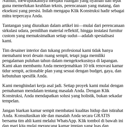
Namun, mewujudkannya menjadi ruangan yang nyaman dan tepat
guna memerlukan keahlian teknis, perencanaan yang matang, dan
eksekusi yang presisi. Inilah mengapa Klik Konstruksi hadir sebagai
mitra terpercaya Anda.
Tantangan yang diuraikan dalam artikel ini—mulai dari perencanaan
sirkulasi udara, pemilihan material reflektif, hingga instalasi furnitur
custom yang memaksimalkan setiap sudut—adalah spesialisasi
kami.
Tim desainer interior dan tukang profesional kami tidak hanya
memahami teori desain ruang sempit, tetapi juga memiliki
pengalaman puluhan tahun dalam mengeksekusinya di lapangan.
Kami akan membantu Anda menerjemahkan 10 trik renovasi kamar
tidur sempit, actionable plan yang sesuai dengan budget, gaya, dan
kebutuhan spesifik Anda.
Kami menghindari kerja asal jadi. Setiap proyek kami mulai dengan
pemahaman mendalam tentang masalah Anda. Dengan Klik
Konstruksi, Anda mendapatkan solusi yang holistik, bukan sekadar
tempelan.
Jangan biarkan kamar sempit membatasi kualitas hidup dan istirahat
Anda. Konsultasikan ide dan masalah Anda secara GRATIS
bersama tim ahli kami melalui WhatsApp. Klik tombol di bawah ini
dan mari kita mulai merancang kamar impian yang luas dan