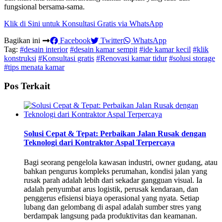
fungsional bersama-sama.
Klik di Sini untuk Konsultasi Gratis via WhatsApp
Bagikan ini
Facebook
Twitter
WhatsApp
Tag:
#desain interior
#desain kamar sempit
#ide kamar kecil
#klik
konstruksi
#Konsultasi gratis
#Renovasi kamar tidur
#solusi storage
#tips menata kamar
Pos Terkait
Solusi Cepat & Tepat: Perbaikan Jalan Rusak dengan
Teknologi dari Kontraktor Aspal Terpercaya
Bagi seorang pengelola kawasan industri, owner gudang, atau
bahkan pengurus kompleks perumahan, kondisi jalan yang
rusak parah adalah lebih dari sekadar gangguan visual. Ia
adalah penyumbat arus logistik, perusak kendaraan, dan
penggerus efisiensi biaya operasional yang nyata. Setiap
lubang dan gelombang di aspal adalah sumber stres yang
berdampak langsung pada produktivitas dan keamanan.