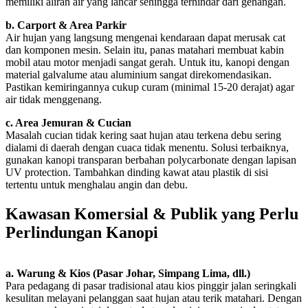
memiliki aliran air yang lancar sehingga terhindar dari genangan.
b. Carport & Area Parkir
Air hujan yang langsung mengenai kendaraan dapat merusak cat
dan komponen mesin. Selain itu, panas matahari membuat kabin
mobil atau motor menjadi sangat gerah. Untuk itu, kanopi dengan
material galvalume atau aluminium sangat direkomendasikan.
Pastikan kemiringannya cukup curam (minimal 15-20 derajat) agar
air tidak menggenang.
c. Area Jemuran & Cucian
Masalah cucian tidak kering saat hujan atau terkena debu sering
dialami di daerah dengan cuaca tidak menentu. Solusi terbaiknya,
gunakan kanopi transparan berbahan polycarbonate dengan lapisan
UV protection. Tambahkan dinding kawat atau plastik di sisi
tertentu untuk menghalau angin dan debu.
Kawasan Komersial & Publik yang Perlu
Perlindungan Kanopi
a. Warung & Kios (Pasar Johar, Simpang Lima, dll.)
Para pedagang di pasar tradisional atau kios pinggir jalan seringkali
kesulitan melayani pelanggan saat hujan atau terik matahari. Dengan