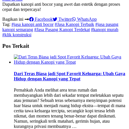
Dapatkan kanopi anti bocor yang awet dan estetik dengan proses
cepat dan terpercaya!
Bagikan ini
Facebook
Twitter
WhatsApp
Tag:
#jasa kanopi anti bocor
#Jasa Kanopi Terbaik
#jasa pasang
kanopi semarang
#Jasa Pasang Kanopi Terdekat
#kanopi murah
#klik konstruksi
Pos Terkait
Dari Teras Biasa jadi Spot Favorit Keluarga: Ubah Gaya
Hidup dengan Kanopi yang Tepat
Pernahkah Anda melihat area teras rumah dan
membayangkan lebih dari sekadar tempat meletakkan sepatu
atau jemuran? Sebuah teras sebenarnya menyimpan potensi
luar biasa untuk menjadi ruang hidup ekstra—tempat di mana
cerita tawa keluarga tercipta, secangkir kopi terasa lebih
nikmat, dan momen tenang benar-benar dapat dinikmati.
Namun, seringkali terik matahari, gerimis hujan, atau
kurangnya privasi membuatnya …