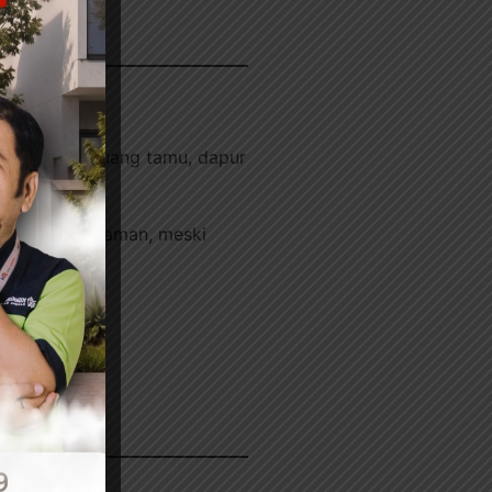
rah
an sebagai ruang tamu, dapur
ea santai.
a lega dan nyaman, meski