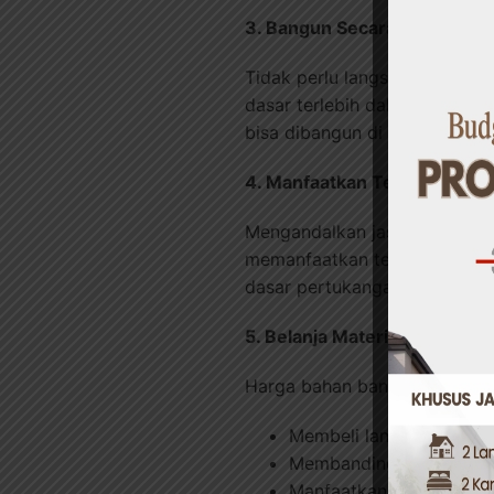
3. Bangun Secara Bertahap
Tidak perlu langsung menyele
dasar terlebih dahulu—ruang 
bisa dibangun di kemudian ha
4. Manfaatkan Tenaga Kerja
Mengandalkan jasa tukang pr
memanfaatkan tenaga kerja lo
dasar pertukangan, ini adalah
5. Belanja Material Secara C
Harga bahan bangunan bisa b
Membeli langsung dari di
Membandingkan harga d
Manfaatkan promo dan 