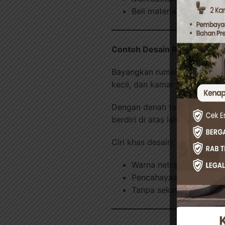
Beli material dalam jum
Contoh Desain Rumah Minimal
Bayangkan rumah mungil denga
kecil, dan kamar mandi. Lanta
Dengan denah terbuka dan pen
berdiri di atas lahan terbatas.
Ciri khas desain:
Warna netral dominan (p
Pencahayaan alami maks
Tanpa sekat permanen a