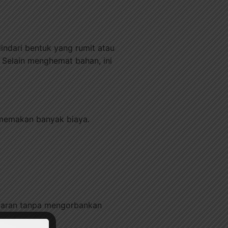
indari bentuk yang rumit atau
 Selain menghemat bahan, ini
 memakan banyak biaya.
nggaran tanpa mengorbankan