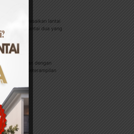
untuk menyelesaikan lantai
ap menopang lantai dua yang
ngi pengeluaran dengan
da memiliki keterampilan