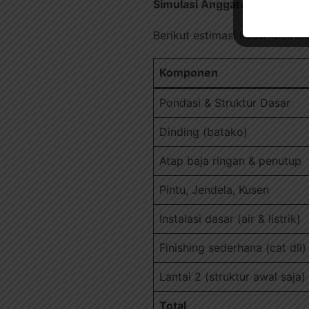
Simulasi Anggaran Bangun 
Berikut estimasi kasar distribu
Komponen
Pondasi & Struktur Dasar
Dinding (batako)
Atap baja ringan & penutup
Pintu, Jendela, Kusen
Instalasi dasar (air & listrik)
Finishing sederhana (cat dll)
Lantai 2 (struktur awal saja)
Total