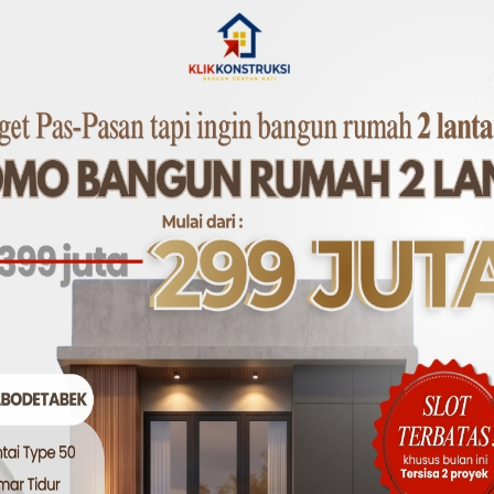
 (Konsep Rumah Tumbuh)
saikan semua bagian rumah sekaligus. Fokuskan anggaran 
tamu, kamar mandi, dan dapur. Pastikan struktur sudah si
ri saat dana tambahan tersedia.
 Lokal dan Gotong Royong
ofesional bisa sangat menguras biaya. Anda bisa mengura
kal atau gotong royong bersama keluarga. Bahkan, jika An
 saat yang tepat untuk terlibat langsung.
erdas
erbeda-beda tergantung tempat dan waktu. Usahakan:
stributor atau toko grosir
i beberapa toko
diskon