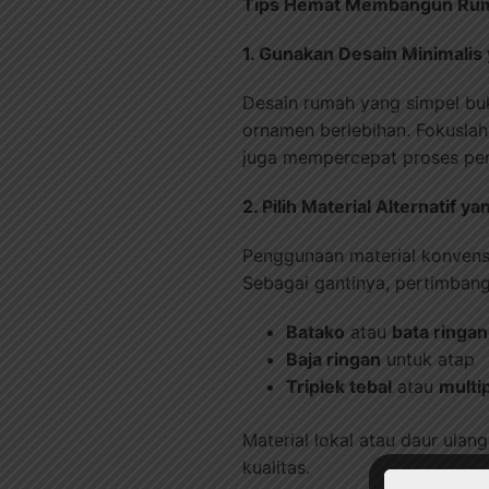
Tips Hemat Membangun Ruma
1. Gunakan Desain Minimalis 
Desain rumah yang simpel buk
ornamen berlebihan. Fokuslah
juga mempercepat proses p
2. Pilih Material Alternatif 
Penggunaan material konvensi
Sebagai gantinya, pertimban
Batako
atau
bata ringan
Baja ringan
untuk atap
Triplek tebal
atau
multi
Material lokal atau daur ula
kualitas.