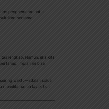
n tips penghematan untuk
buktikan bersama.
as lengkap. Namun, jika kita
rtahap, impian ini bisa
seiring waktu—adalah solusi
a memiliki rumah layak huni