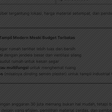
eksibel tergantung lokasi, harga material setempat, dan p
Tampil Modern Meski Budget Terbatas
gar rumah terlihat lebih luas dan bersih
mi
dengan jendela besar dan ventilasi silang
sudut rumah untuk kesan segar
tau multifungsi
untuk menghemat ruang
os
(misalnya dinding semen plester) untuk tampil industrial 
ngan anggaran 30 juta memang bukan hal mudah, tetapi bu
esain yang efisien, pemilihan material cerdas, dan pemb