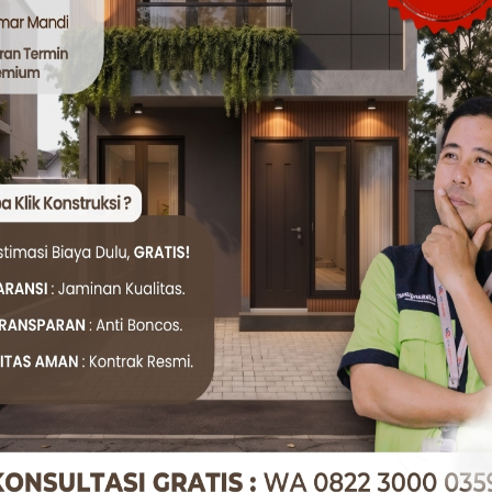
lah besar bersama tetangga untuk mendapat harga lebih mu
is 2 Lantai di Bawah 30 Juta
n ukuran 3×6 meter, dua lantai. Lantai pertama difungsik
i dua memiliki satu kamar tidur dan balkon kecil sebagai ar
ggunaan furnitur multifungsi, rumah seperti ini bisa teras
utih, abu-abu, krem)
imal lewat jendela besar
gar ruangan terasa luas