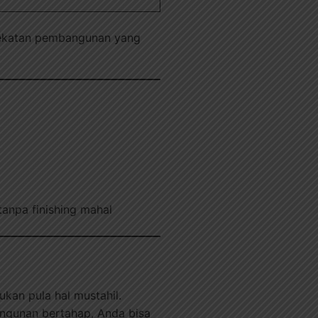
endekatan pembangunan yang
tanpa finishing mahal
kan pula hal mustahil.
angunan bertahap, Anda bisa