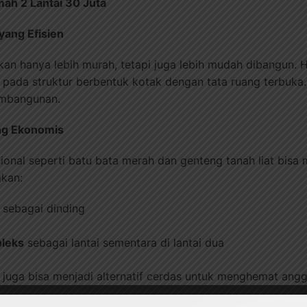
h 2 Lantai 30 Juta
yang Efisien
an hanya lebih murah, tetapi juga lebih mudah dibangun. H
 pada struktur berbentuk kotak dengan tata ruang terbuka.
embangunan.
yang Ekonomis
onal seperti batu bata merah dan genteng tanah liat bisa
gkan:
sebagai dinding
pleks
sebagai lantai sementara di lantai dua
ng juga bisa menjadi alternatif cerdas untuk menghemat a