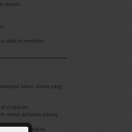
n desain.
n.
tu, data ini memberi
Beberapa faktor utama yang
di pinggiran.
ebih mahal daripada tukang
isien jika dikerjakan