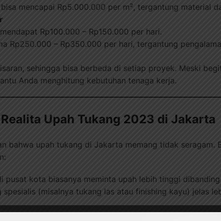
 bisa mencapai Rp5.000.000 per m², tergantung material da
r
 mendapat Rp100.000 – Rp150.000 per hari.
a Rp250.000 – Rp350.000 per hari, tergantung pengalama
saran, sehingga bisa berbeda di setiap proyek. Meski begi
tu Anda menghitung kebutuhan tenaga kerja.
 Realita Upah Tukang 2023 di Jakarta
an bahwa upah tukang di Jakarta memang tidak seragam. 
n:
 pusat kota biasanya meminta upah lebih tinggi dibanding 
spesialis (misalnya tukang las atau finishing kayu) jelas l
aan.
Proyek besar dengan waktu panjang sering kali lebih ef