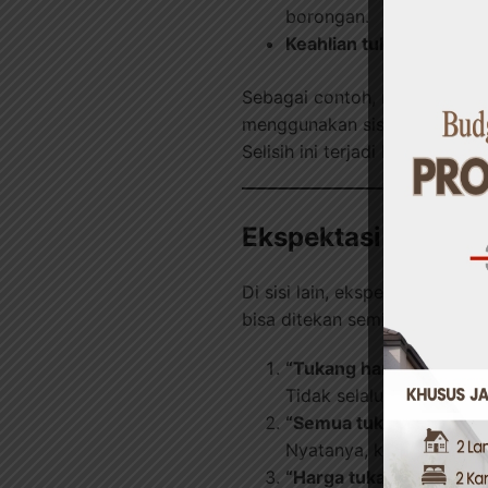
borongan.
Keahlian tukang.
Tukang 
Sebagai contoh, renovasi dap
menggunakan sistem borongan
Selisih ini terjadi karena per
Ekspektasi Pemili
Di sisi lain, ekspektasi pemi
bisa ditekan seminimal mung
“Tukang harian lebih m
Tidak selalu benar. Jika
“Semua tukang memiliki 
Nyatanya, kualitas kerj
“Harga tukang di Jakart