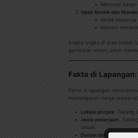
Renovasi besar:
Upah Kenek dan Mando
Kenek biasanya
Mandor menerim
Angka-angka di atas adalah ki
gambaran umum untuk memban
Fakta di Lapangan:
Fakta di lapangan menunjukk
memengaruhi harga antara lai
Lokasi proyek.
Tukang di
Jenis pekerjaan.
Tukang 
umum.
Durasi dan skala pekerj