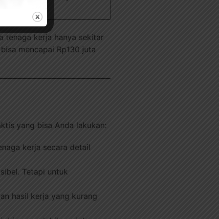
a tenaga kerja hanya sekitar
l bisa mencapai Rp130 juta
ktis yang bisa Anda lakukan:
naga kerja secara detail
sibel. Tetapi untuk
an hasil kerja yang kurang