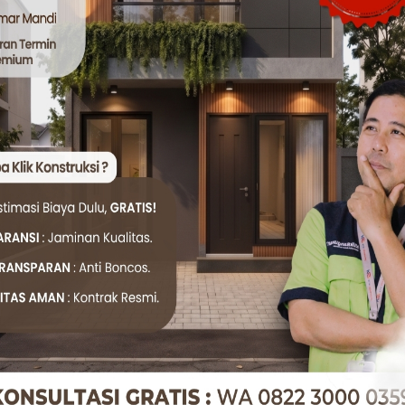
p di Jakarta lebih tinggi sehingga mempengaruhi standar up
tis sering menyebabkan kekecewaan. Banyak pemilik proyek
tegi dalam memilih tukang.
a vs Ekspektasi
bandingkan fakta di lapangan dengan ekspektasi masyarakat 
Ekspektasi Pemilik Proyek
Fakta d
Rp100.000 – Rp120.000 per hari
Rp150.00
Rp2.000.000 per m²
Rp3.000
Rp80.000 per hari
Rp100.00
Selesai lebih cepat dengan biaya
Jika kur