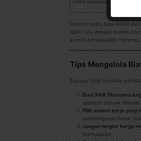
Lama pekerjaan harian
Contoh nyata bisa dilihat da
Rp90 juta dengan sistem boro
karena penyesuaian material,
Tips Mengelola Bi
Supaya tidak terjebak perbed
Buat RAB (Rencana Ang
sebelum proyek dimulai.
Pilih sistem kerja yang 
pembangunan besar, boro
Jangan tergiur harga m
memuaskan.