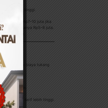
 tawar lebih tinggi.
enaga kerja Rp7–10 juta jika
ya mungkin hanya Rp5–8 juta.
kasi tertentu.
 masih berharap biaya tukang
ipada borongan.
a meminta tarif lebih tinggi.