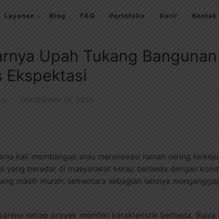
Layanan
Blog
FAQ
Portofolio
Karir
Kontak
rnya Upah Tukang Bangunan 
s Ekspektasi
AN
·
SEPTEMBER 13, 2025
ama kali membangun atau merenovasi rumah sering terkejut
si yang beredar di masyarakat kerap berbeda dengan kondi
ng masih murah, sementara sebagian lainnya menganggap
 karena setiap proyek memiliki karakteristik berbeda. Biaya