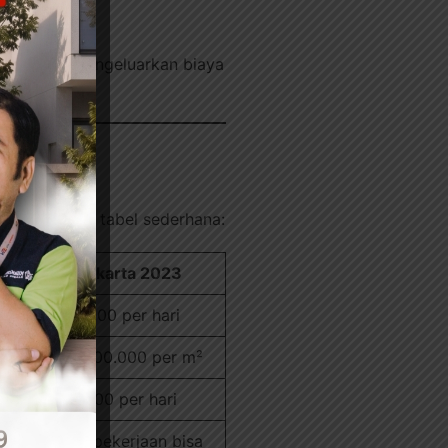
ah.
 akhirnya mengeluarkan biaya
dalam bentuk tabel sederhana:
i Lapangan Jakarta 2023
0 – Rp220.000 per hari
.000 – Rp4.500.000 per m²
0 – Rp150.000 per hari
ang diawasi, pekerjaan bisa