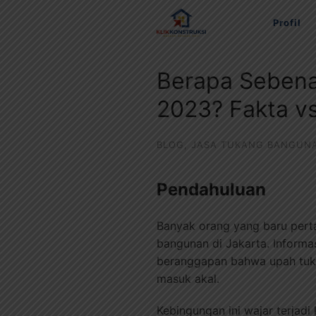
Langsung
Profil
ke
konten
Berapa Sebena
2023? Fakta v
BLOG
,
JASA TUKANG BANGUN
Pendahuluan
Banyak orang yang baru pert
bangunan di Jakarta. Informa
beranggapan bahwa upah tuka
masuk akal.
Kebingungan ini wajar terjadi