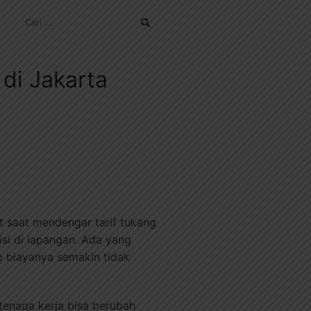
CARI
UNTUK:
di Jakarta
 saat mendengar tarif tukang
si di lapangan. Ada yang
 biayanya semakin tidak
 tenaga kerja bisa berubah