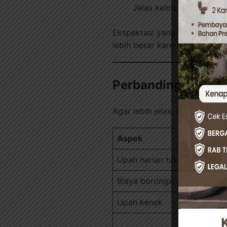
Jelas keliru. Biaya hidu
Ekspektasi yang tidak realis
lebih besar karena salah stra
Perbandingan Fakt
Agar lebih jelas, mari kita 
Aspek
Upah harian tukang
Biaya borongan rumah
Upah kenek