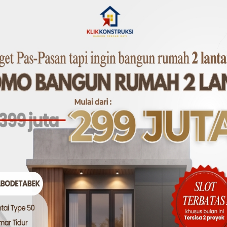
berpengalaman yang hasil kerjanya rapi tentu memiliki nilai
ur 3×4 meter di Jakarta Selatan bisa menghabiskan biaya t
. Sementara di Jakarta Timur, dengan skala sama, biayan
bedaan harga pasar dan tingkat persaingan tenaga kerja di lo
k Rumah atau Proyek
lik rumah sering tidak sejalan dengan realita. Banyak orang
kin. Ada beberapa mitos yang sering berkembang:
urah daripada borongan.”
 pekerjaan berlarut-larut, biaya harian bisa lebih mahal dar
tarif sama.”
a berbeda-beda. Tukang yang rapi dan berpengalaman biasany
a mirip dengan daerah lain.”