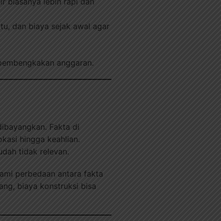
ir biasanya lebih rapi dan
tu, dan biaya sejak awal agar
i pembengkakan anggaran.
ibayangkan. Fakta di
kasi hingga keahlian.
dah tidak relevan.
ami perbedaan antara fakta
ng, biaya konstruksi bisa