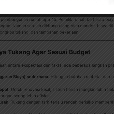
lebih hemat
molor
ri pembangunan rumah tipe 45. Pemilik rumah berharap biay
ngan. Namun setelah dihitung ulang oleh mandor, biaya rii
 ongkos tukang, dan tambahan pekerjaan.
aya Tukang Agar Sesuai Budget
aan antara ekspektasi dan fakta, ada beberapa langkah pra
garan Biaya) sederhana.
Hitung kebutuhan material dan te
tepat.
Untuk renovasi kecil, sistem harian mungkin lebih flek
ngan sering lebih efisien.
urah.
Tukang dengan tarif terlalu rendah berisiko memberik