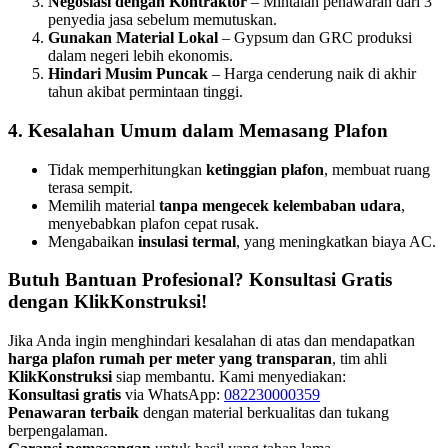
Negosiasi dengan Kontraktor
– Mintalah penawaran dari 3
penyedia jasa sebelum memutuskan.
Gunakan Material Lokal
– Gypsum dan GRC produksi
dalam negeri lebih ekonomis.
Hindari Musim Puncak
– Harga cenderung naik di akhir
tahun akibat permintaan tinggi.
4. Kesalahan Umum dalam Memasang Plafon
Tidak memperhitungkan
ketinggian plafon
, membuat ruang
terasa sempit.
Memilih material
tanpa mengecek kelembaban udara
,
menyebabkan plafon cepat rusak.
Mengabaikan
insulasi termal
, yang meningkatkan biaya AC.
Butuh Bantuan Profesional? Konsultasi Gratis
dengan KlikKonstruksi!
Jika Anda ingin menghindari kesalahan di atas dan mendapatkan
harga plafon rumah per meter yang transparan
, tim ahli
KlikKonstruksi
siap membantu. Kami menyediakan:
Konsultasi gratis
via WhatsApp:
082230000359
Penawaran terbaik
dengan material berkualitas dan tukang
berpengalaman.