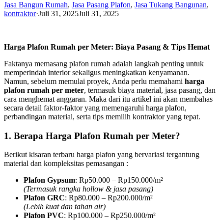
Jasa Bangun Rumah
,
Jasa Pasang Plafon
,
Jasa Tukang Bangunan
,
kontraktor
·
Juli 31, 2025
Juli 31, 2025
Harga Plafon Rumah per Meter: Biaya Pasang & Tips Hemat
Faktanya memasang plafon rumah adalah langkah penting untuk
memperindah interior sekaligus meningkatkan kenyamanan.
Namun, sebelum memulai proyek, Anda perlu memahami
harga
plafon rumah per meter
, termasuk biaya material, jasa pasang, dan
cara menghemat anggaran. Maka dari itu artikel ini akan membahas
secara detail faktor-faktor yang memengaruhi harga plafon,
perbandingan material, serta tips memilih kontraktor yang tepat.
1. Berapa Harga Plafon Rumah per Meter?
Berikut kisaran terbaru harga plafon yang bervariasi tergantung
material dan kompleksitas pemasangan :
Plafon Gypsum
: Rp50.000 – Rp150.000/m²
(Termasuk rangka hollow & jasa pasang)
Plafon GRC
: Rp80.000 – Rp200.000/m²
(Lebih kuat dan tahan air)
Plafon PVC
: Rp100.000 – Rp250.000/m²