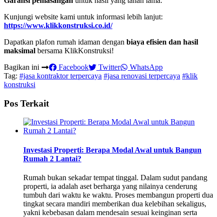
Garansi pemasangan
untuk hasil yang tahan lama.
Kunjungi website kami untuk informasi lebih lanjut:
https://www.klikkonstruksi.co.id/
Dapatkan plafon rumah idaman dengan
biaya efisien dan hasil
maksimal
bersama KlikKonstruksi!
Bagikan ini
Facebook
Twitter
WhatsApp
Tag:
#jasa kontraktor terpercaya
#jasa renovasi terpercaya
#klik
konstruksi
Pos Terkait
Investasi Properti: Berapa Modal Awal untuk Bangun
Rumah 2 Lantai?
Rumah bukan sekadar tempat tinggal. Dalam sudut pandang
properti, ia adalah aset berharga yang nilainya cenderung
tumbuh dari waktu ke waktu. Proses membangun properti dua
tingkat secara mandiri memberikan dua kelebihan sekaligus,
yakni kebebasan dalam mendesain sesuai keinginan serta