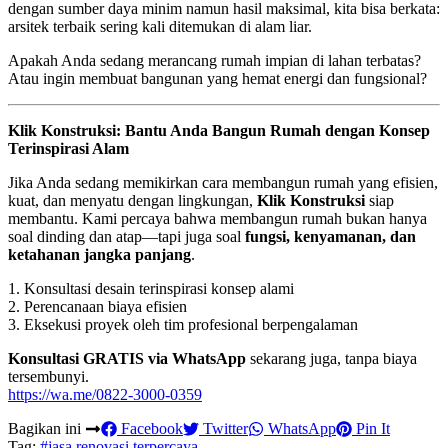
dengan sumber daya minim namun hasil maksimal, kita bisa berkata:
arsitek terbaik sering kali ditemukan di alam liar.
Apakah Anda sedang merancang rumah impian di lahan terbatas?
Atau ingin membuat bangunan yang hemat energi dan fungsional?
Klik Konstruksi: Bantu Anda Bangun Rumah dengan Konsep
Terinspirasi Alam
Jika Anda sedang memikirkan cara membangun rumah yang efisien,
kuat, dan menyatu dengan lingkungan,
Klik Konstruksi
siap
membantu. Kami percaya bahwa membangun rumah bukan hanya
soal dinding dan atap—tapi juga soal
fungsi, kenyamanan, dan
ketahanan jangka panjang
.
1. Konsultasi desain terinspirasi konsep alami
2. Perencanaan biaya efisien
3. Eksekusi proyek oleh tim profesional berpengalaman
Konsultasi GRATIS via WhatsApp
sekarang juga, tanpa biaya
tersembunyi.
https://wa.me/0822-3000-0359
Bagikan ini
Facebook
Twitter
WhatsApp
Pin It
Tag:
#jasa renovasi terpercaya