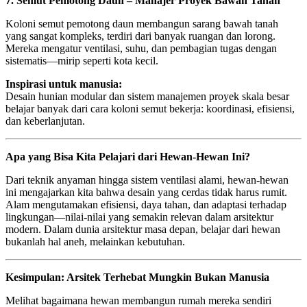
7. Semut Pemotong Daun – Manajer Proyek Bawah Tanah
Koloni semut pemotong daun membangun sarang bawah tanah
yang sangat kompleks, terdiri dari banyak ruangan dan lorong.
Mereka mengatur ventilasi, suhu, dan pembagian tugas dengan
sistematis—mirip seperti kota kecil.
Inspirasi untuk manusia:
Desain hunian modular dan sistem manajemen proyek skala besar
belajar banyak dari cara koloni semut bekerja: koordinasi, efisiensi,
dan keberlanjutan.
Apa yang Bisa Kita Pelajari dari Hewan-Hewan Ini?
Dari teknik anyaman hingga sistem ventilasi alami, hewan-hewan
ini mengajarkan kita bahwa desain yang cerdas tidak harus rumit.
Alam mengutamakan efisiensi, daya tahan, dan adaptasi terhadap
lingkungan—nilai-nilai yang semakin relevan dalam arsitektur
modern. Dalam dunia arsitektur masa depan, belajar dari hewan
bukanlah hal aneh, melainkan kebutuhan.
Kesimpulan: Arsitek Terhebat Mungkin Bukan Manusia
Melihat bagaimana hewan membangun rumah mereka sendiri