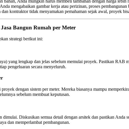
n bahan, Anda mungkin harus membeli tambahan dengan harga lebih 
Anda mengabaikan gambar kerja atau perizinan, proses pembangunan 
 dan kontraktor tidak menyamakan pemahaman sejak awal, proyek bis
m Jasa Bangun Rumah per Meter
n strategi berikut ini:
a) yang lengkap dan jelas sebelum memulai proyek. Pastikan RAB men
setiap pengeluaran secara menyeluruh.
er
i proyek dengan sistem per meter. Mereka biasanya mampu memperkirak
sebelumnya sebelum membuat keputusan.
dimulai. Diskusikan semua detail dengan arsitek dan pastikan Anda sud
biaya dan memperlambat pembangunan.