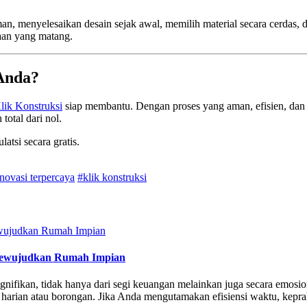
n, menyelesaikan desain sejak awal, memilih material secara cerda
naan yang matang.
 Anda?
lik Konstruksi
siap membantu. Dengan proses yang aman, efisien, dan 
otal dari nol.
atsi secara gratis.
enovasi terpercaya
#klik konstruksi
 Mewujudkan Rumah Impian
ifikan, tidak hanya dari segi keuangan melainkan juga secara emosio
an harian atau borongan. Jika Anda mengutamakan efisiensi waktu, kepra