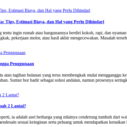
Tips, Estimasi Biaya, dan Hal yang Perlu Dihindari
 tentu ingin rumah atau bangunannya berdiri kokoh, rapi, dan nyaman 
kak, pekerjaan molor, atau hasil akhir mengecewakan. Masalah terseb
ingga Penggunaan
u atau tagihan bulanan yang terus membengkak mulai mengganggu keu
han. Sumur bor hadir sebagai solusi andalan, namun prosesnya seringk
mah 2 Lantai?
erti, ia adalah aset berharga yang nilainya cenderung tumbuh dari wa
ndesain sesuai keinginan serta peluang untuk mendapatkan kenaikan h