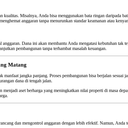
an kualitas. Misalnya, Anda bisa menggunakan bata ringan daripada b
bisa menghemat anggaran tanpa menurunkan standar keamanan atau keny
al anggaran. Dana ini akan membantu Anda mengatasi kebutuhan tak ter
elanjutkan pembangunan tanpa terhambat masalah keuangan.
ang Matang
 manfaat jangka panjang. Proses pembangunan bisa berjalan sesuai jad
urangan dana di tengah jalan.
 menjadi aset berharga yang meningkatkan nilai properti di masa de
arga.
ang dan mengontrol anggaran dengan lebih efektif. Namun, Anda tetap