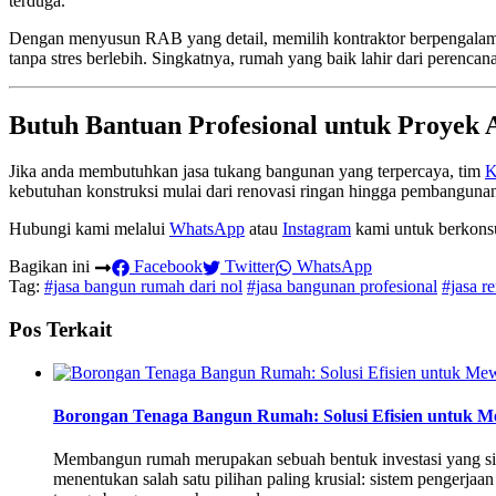
terduga.
Dengan menyusun RAB yang detail, memilih kontraktor berpengalama
tanpa stres berlebih. Singkatnya, rumah yang baik lahir dari perenca
Butuh Bantuan Profesional untuk Proyek
Jika anda membutuhkan jasa tukang bangunan yang terpercaya, tim
K
kebutuhan konstruksi mulai dari renovasi ringan hingga pembangunan t
Hubungi kami melalui
WhatsApp
atau
Instagram
kami untuk berkonsul
Bagikan ini
Facebook
Twitter
WhatsApp
Tag:
#jasa bangun rumah dari nol
#jasa bangunan profesional
#jasa r
Pos Terkait
Borongan Tenaga Bangun Rumah: Solusi Efisien untuk
Membangun rumah merupakan sebuah bentuk investasi yang sign
menentukan salah satu pilihan paling krusial: sistem pengerja