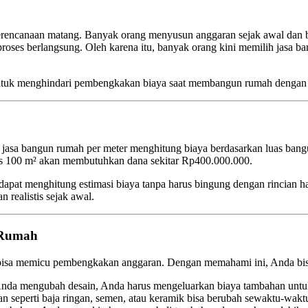
encanaan matang. Banyak orang menyusun anggaran sejak awal dan be
 proses berlangsung. Oleh karena itu, banyak orang kini memilih jasa 
s untuk menghindari pembengkakan biaya saat membangun rumah dengan 
em jasa bangun rumah per meter menghitung biaya berdasarkan luas ban
s 100 m² akan membutuhkan dana sekitar Rp400.000.000.
dapat menghitung estimasi biaya tanpa harus bingung dengan rincian ha
realistis sejak awal.
 Rumah
isa memicu pembengkakan anggaran. Dengan memahami ini, Anda bisa
nda mengubah desain, Anda harus mengeluarkan biaya tambahan untuk re
 seperti baja ringan, semen, atau keramik bisa berubah sewaktu-wak