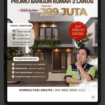
ALDERON
#KLIK KONSTRUKSI
#KONTRAKTOR
KANOPI
#TERAS DEPAN
Pos Terkait
Maksimalkan Luas Rumah: 7 Ide Desain Kanopi