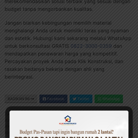
merekomendasikan solusi terbaik yang sesuai dengan
budget tanpa mengorbankan kualitas.
Jangan biarkan kebingungan memilih material
menghalangi Anda untuk memiliki teras yang nyaman
dan estetik. Hubungi kami sekarang melalui WhatsApp
untuk berkonsultasi GRATIS
0822-3000-0359
dan
mendapatkan penawaran harga yang kompetitif.
Percayakan proyek Anda pada Klik Konstruksi, dan
rasakan bedanya bekerja dengan ahli yang
berintegrasi.
BAGIKAN INI
Facebook
Twitter
WhatsApp
TAG:
#ATAP KANOPI
#HARGA KANOPI ALDERON
#JASA KANOPI ALDERON
#JASA PEMBUATAN KANOPI
#KANOPI ANTI KARAT
#KANOPI MINIMALIS
#KANOPI
MODERN
#KANOPI RUMAH
#KEUNGGULAN KANOPI