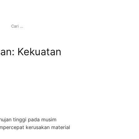
CARI
UNTUK:
tan: Kekuatan
hujan tinggi pada musim
mpercepat kerusakan material