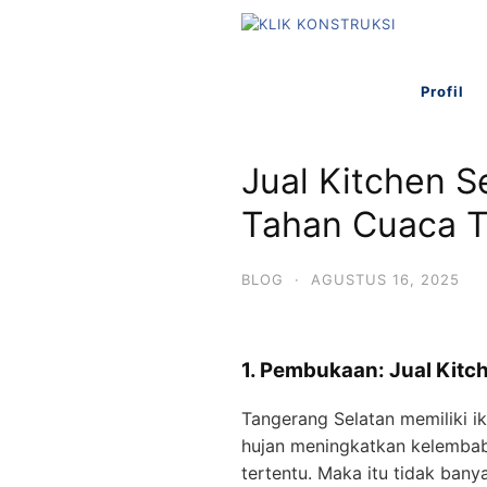
Langsung
ke
konten
Profil
Jual Kitchen 
Tahan Cuaca T
BLOG
·
AGUSTUS 16, 2025
1. Pembukaan: Jual Kitc
Tangerang Selatan memiliki i
hujan meningkatkan kelembab
tertentu. Maka itu tidak bany