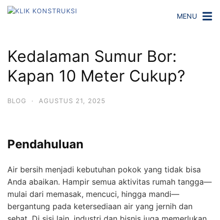
Langsung
MENU
ke
konten
Kedalaman Sumur Bor:
Kapan 10 Meter Cukup?
BLOG
·
AGUSTUS 21, 2025
Pendahuluan
Air bersih menjadi kebutuhan pokok yang tidak bisa
Anda abaikan. Hampir semua aktivitas rumah tangga—
mulai dari memasak, mencuci, hingga mandi—
bergantung pada ketersediaan air yang jernih dan
sehat. Di sisi lain, industri dan bisnis juga memerlukan