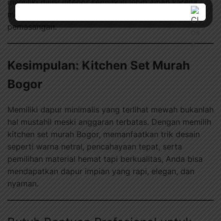
memiliki divisi interior seringkali lebih aman karena
mereka berpengalaman dalam desain sekaligus
pemasangan.
Kesimpulan: Kitchen Set Murah
Bogor
Memiliki dapur minimalis yang terlihat mewah bukanlah
hal mustahil meski anggaran terbatas. Dengan memilih
kitchen set murah Bogor, memanfaatkan trik desain
seperti warna netral, pencahayaan tepat, serta
pemilihan material hemat tapi berkualitas, Anda bisa
mendapatkan dapur impian yang rapi, elegan, dan
nyaman.