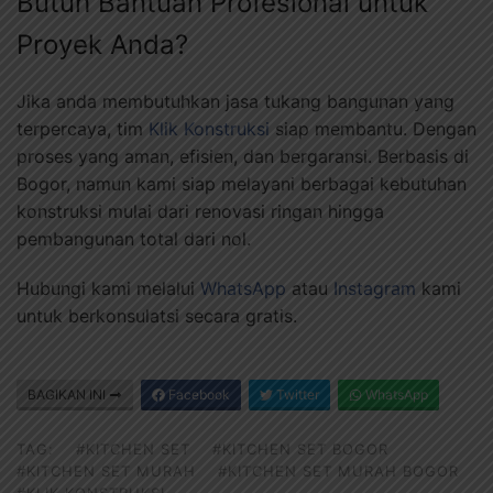
Butuh Bantuan Profesional untuk
Proyek Anda?
Jika anda membutuhkan jasa tukang bangunan yang
terpercaya, tim
Klik Konstruksi
siap membantu. Dengan
proses yang aman, efisien, dan bergaransi. Berbasis di
Bogor, namun kami siap melayani berbagai kebutuhan
konstruksi mulai dari renovasi ringan hingga
pembangunan total dari nol.
Hubungi kami melalui
WhatsApp
atau
Instagram
kami
untuk berkonsulatsi secara gratis.
BAGIKAN INI
Facebook
Twitter
WhatsApp
TAG:
#KITCHEN SET
#KITCHEN SET BOGOR
#KITCHEN SET MURAH
#KITCHEN SET MURAH BOGOR