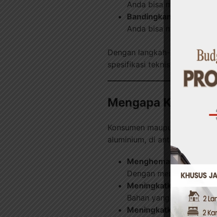
Anda bisa meminta kete
Bandingkan dengan sta
Anda bisa mencocokkan 
Dengan langkah-langkah ini,
spesifikasi teknis.
Mengapa Konsumen
Konsumen maupun kontraktor
aluminium, di antaranya:
Menghemat biaya jangk
Dengan memilih bahan ya
Meningkatkan presisi 
Bahan yang berkualitas
Meningkatkan reputasi 