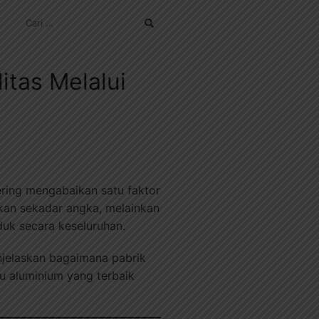
CARI
UNTUK:
itas Melalui
ering mengabaikan satu faktor
ukan sekadar angka, melainkan
duk secara keseluruhan.
njelaskan bagaimana pabrik
u aluminium yang terbaik