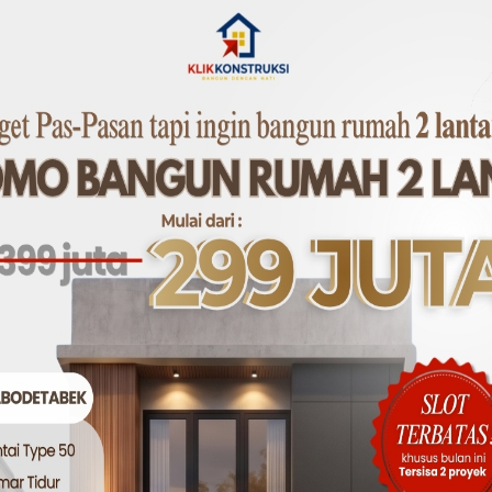
rangan kode bahan serta bukti bahwa produk memenuhi st
ndar resmi.
kode bahan dengan dokumen resmi seperti standar ASTM 
 Anda bisa memastikan bahwa produk yang Anda beli meman
 dan Kontraktor Perlu Memahami Ko
 akan mendapatkan banyak manfaat saat mereka memaham
a panjang.
ng tepat, Anda bisa menghindari biaya perbaikan atau pen
desain dan keamanan bangunan.
 memperkuat struktur dan mendukung tampilan bangunan s
proyek.