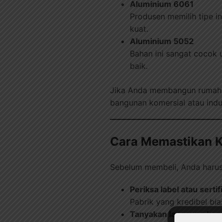
Aluminium 6061
Produsen memilih tipe i
kuat.
Aluminium 5052
Bahan ini sangat cocok
baik.
Jika Anda membangun rumah t
bangunan komersial atau indu
Cara Memastikan K
Sebelum membeli, Anda harus
Periksa label atau serti
Pabrik yang kredibel bi
Tanyakan langsung kepa