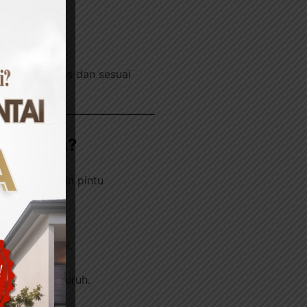
andar.
atau SNI.
g berkualitas dan sesuai
de Bahan?
i kode bahan pintu
ggantian dini.
ecara menyeluruh.