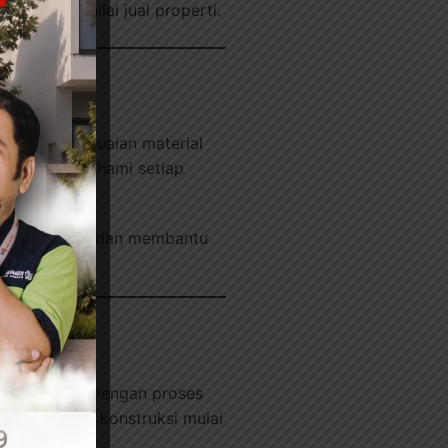
lien dan nilai jual properti.
s, dan kesesuaian material
 dengan memahami setiap
an konsultasi dan membantu
 membantu. Dengan proses
ai kebutuhan konstruksi mulai