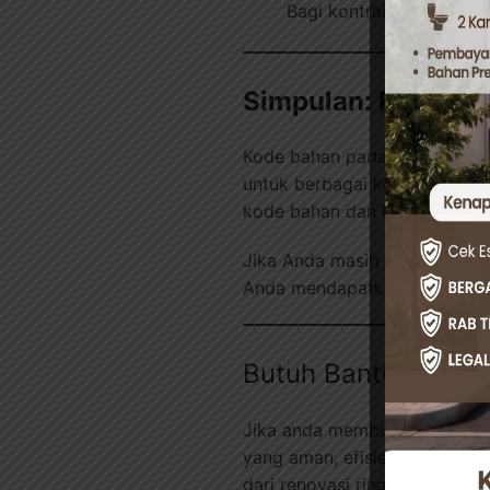
Bagi kontraktor, penggun
Simpulan: Pilih Ko
Kode bahan pada pintu alumin
untuk berbagai kebutuhan ba
kode bahan dan bagaimana p
Jika Anda masih ragu memili
Anda mendapatkan produk pin
Butuh Bantuan Prof
Jika anda membutuhkan jasa 
yang aman, efisien, dan berg
dari renovasi ringan hingga p