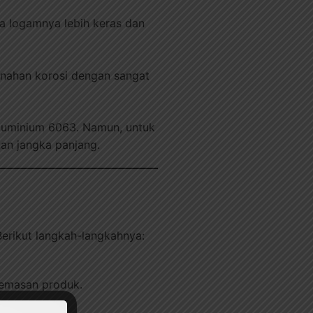
a logamnya lebih keras dan
nahan korosi dengan sangat
luminium 6063. Namun, untuk
an jangka panjang.
erikut langkah-langkahnya:
kemasan produk.