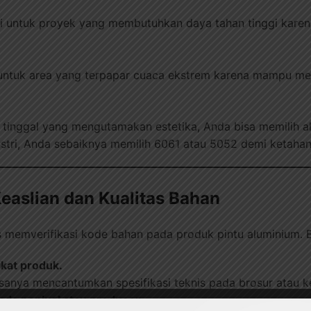
ni untuk proyek yang membutuhkan daya tahan tinggi karen
 untuk area yang terpapar cuaca ekstrem karena mampu me
inggal yang mengutamakan estetika, Anda bisa memilih a
stri, Anda sebaiknya memilih 6061 atau 5052 demi ketahan
easlian dan Kualitas Bahan
 memverifikasi kode bahan pada produk pintu aluminium. B
fikat produk.
asanya mencantumkan spesifikasi teknis pada brosur atau 
da penjual atau produsen.