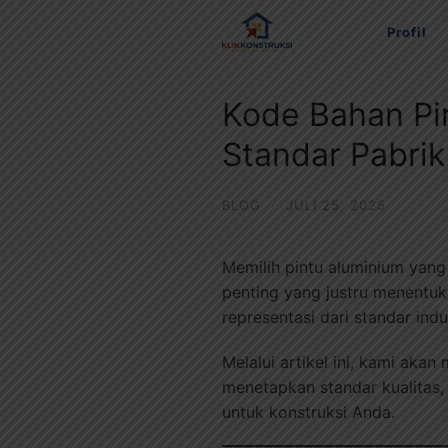
Langsung
Profil
ke
konten
Kode Bahan Pin
Standar Pabrik
BLOG
·
JULI 25, 2025
Memilih pintu aluminium yang
penting yang justru menentuk
representasi dari standar in
Melalui artikel ini, kami ak
menetapkan standar kualitas,
untuk konstruksi Anda.