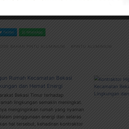
pp
atau
Instagram
kami untuk berkonsulatsi secara gratis.
Twitter
WhatsApp
KODE BAHAN PINTU ALUMINIUM
#PINTU ALUMINIUM
ngun Rumah Kecamatan Bekasi
gkungan dan Hemat Energi
rakat Bekasi Timur terhadap
 ramah lingkungan semakin meningkat.
hanya menginginkan rumah yang nyaman
n dalam penggunaan energi dan selaras
n hal tersebut, kehadiran kontraktor