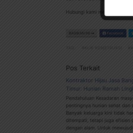
Hubungi kami melalui
WhatsA
BAGIKAN INI
Facebook
TAG:
#KLIK KONSTRUKSI
#
Pos Terkait
Kontraktor Hijau Jasa Ba
Timur: Hunian Ramah Lin
Pendahuluan Kesadaran masya
pentingnya hunian sehat dan
Banyak keluarga kini tidak 
ditempati, tetapi juga efisie
dengan alam. Untuk mewujudka