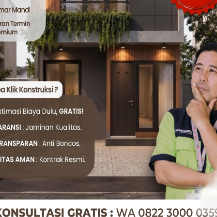
aan material bersertifikat dapat meningkatkan kepercayaan k
de Pintu Aluminium Sesuai Standar
ium memberikan gambaran nyata tentang kekuatan, kualita
ngunan. Anda bisa membuat keputusan yang lebih cerdas
abrik menetapkan standarnya.
h bahan yang tepat, hubungi tim kami. Kami siap memberik
tu aluminium berkode standar terbaik.
esional untuk Proyek Anda?
tukang bangunan yang terpercaya, tim
Klik Konstruksi
siap
aransi. Berbasis di Bogor, namun kami siap melayani berbag
embangunan total dari nol.