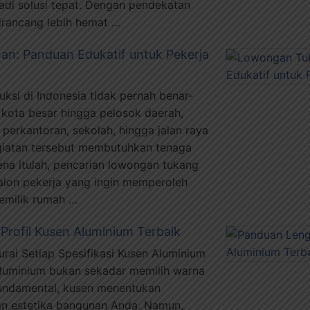
adi solusi tepat. Dengan pendekatan
dirancang lebih hemat …
n: Panduan Edukatif untuk Pekerja
ruksi di Indonesia tidak pernah benar-
i kota besar hingga pelosok daerah,
erkantoran, sekolah, hingga jalan raya
giatan tersebut membutuhkan tenaga
na itulah, pencarian lowongan tukang
alon pekerja yang ingin memperoleh
pemilik rumah …
rofil Kusen Aluminium Terbaik
ai Setiap Spesifikasi Kusen Aluminium
aluminium bukan sekadar memilih warna
undamental, kusen menentukan
 dan estetika bangunan Anda. Namun,