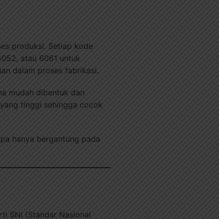
es produksi. Setiap kode
5052, atau 6061 untuk
an dalam proses fabrikasi.
ena mudah dibentuk dan
 yang tinggi sehingga cocok
anpa hanya bergantung pada
rti SNI (Standar Nasional