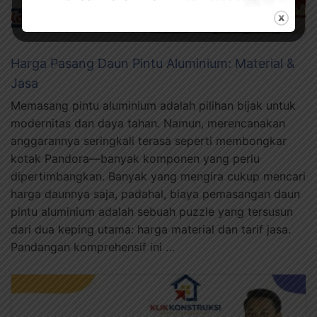
Harga Pasang Daun Pintu Aluminium: Material &
Jasa
Memasang pintu aluminium adalah pilihan bijak untuk
modernitas dan daya tahan. Namun, merencanakan
anggarannya seringkali terasa seperti membongkar
kotak Pandora—banyak komponen yang perlu
dipertimbangkan. Banyak yang mengira cukup mencari
harga daunnya saja, padahal, biaya pemasangan daun
pintu aluminium adalah sebuah puzzle yang tersusun
dari dua keping utama: harga material dan tarif jasa.
Pandangan komprehensif ini …