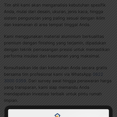
Tim ahli kami akan menganalisis kebutuhan spesifik
Anda, mulai dari desain, ukuran, jenis kaca, hingga
sistem penguncian yang paling sesuai dengan iklim
dan keamanan di area tempat tinggal Anda.
Kami menggunakan material aluminium berkualitas
premium dengan finishing yang terjamin, dipadukan
dengan teknik pemasangan presisi untuk memastikan
performa insulasi dan keamanan yang maksimal.
Konsultasikan ide dan kebutuhan Anda secara gratis
bersama tim profesional kami via WhatsApp
0822
3000 0359
. Dari survey awal hingga penawaran harga
yang transparan, kami siap memandu Anda
mendapatkan investasi terbaik untuk pintu rumah
impian.