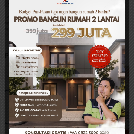
BAGIKAN INI
Facebook
Twitter
WhatsApp
TAG:
#BAHAN BANGUNAN
#INVESTASI PROPERTI
#KLIK KONSTRUKSI
#PINTU ALUMINIUM SWING
#PINTU DEPAN
#PINTU HEMAT ENERGI
#PINTU
MINIMALIS
#RENOVASI RUMAH
Pos Terkait