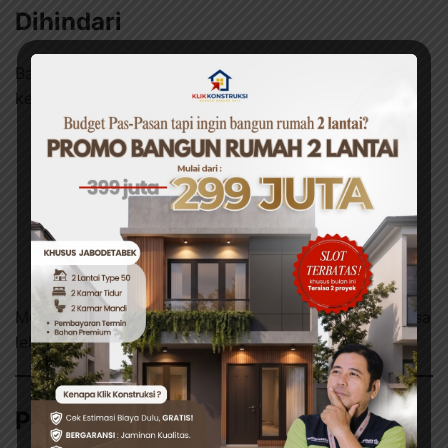
Dihindari
Banyak pemilik rumah kecil yang terjebak pada
kesalahan ini:
Mengisi ruangan dengan perabot berukuran
besar.
Memilih warna gelap untuk seluruh ruangan.
Menutup jendela dengan tirai tebal sehingga
cahaya sulit masuk.
Mengutamakan dekorasi dibanding fungsi.
Menghindari kesalahan ini akan membuat rumah terasa
lebih nyaman sekaligus mudah dirawat.
Penutup: Rumah Kecil Bisa Jadi