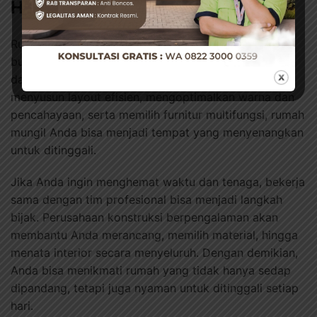
Hunian Impian
Rumah type 36 memang terbatas luasnya, tetapi
bukan berarti Anda tidak bisa membuatnya nyaman
dan cantik. Dengan memilih konsep yang tepat,
menyusun layout efisien, mengoptimalkan warna dan
pencahayaan, serta memilih furnitur multifungsi, rumah
mungil Anda bisa menjadi tempat yang menyenangkan
untuk ditinggali.
Jika Anda ingin menghemat waktu dan tenaga, bekerja
sama dengan tim profesional bisa menjadi langkah
bijak. Perusahaan konstruksi berpengalaman akan
membantu Anda merancang, memilih material, hingga
menata interior secara menyeluruh. Dengan demikian,
Anda bisa menikmati rumah yang tidak hanya sedap
dipandang, tetapi juga nyaman untuk ditinggali setiap
hari.