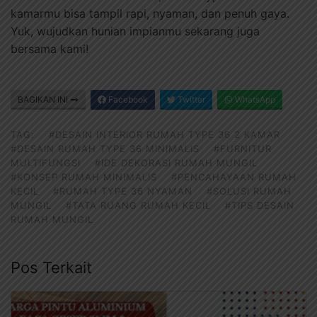
kamarmu bisa tampil rapi, nyaman, dan penuh gaya.
Yuk, wujudkan hunian impianmu sekarang juga
bersama kami!
BAGIKAN INI
Facebook
Twitter
WhatsApp
TAG:
#DESAIN INTERIOR RUMAH TYPE 36 2 KAMAR
#DESAIN RUMAH TYPE 36 MINIMALIS
#FURNITUR
MULTIFUNGSI
#IDE DEKORASI RUMAH MUNGIL
#KONSEP RUMAH MINIMALIS
#PENCAHAYAAN RUMAH
KECIL
#RUMAH TYPE 36 NYAMAN
#SOLUSI RUMAH
MUNGIL
#TATA RUANG RUMAH KECIL
#TIPS DESAIN
RUMAH MUNGIL
Pos Terkait