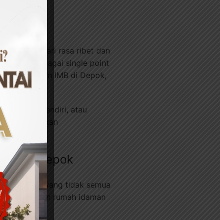
ar bebas dari rasa ribet dan
ertindak sebagai single point
rusan perizinan IMB di Depok,
 material sendiri, atau
yang melaporkan
k Warga Depok
dan keahlian yang tidak semua
alam mewujudkan rumah idaman