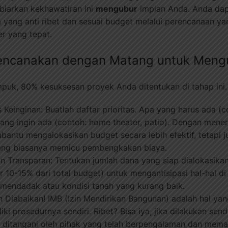
biarkan kekhawatiran ini
mengubur
impian Anda. Anda da
yang anti ribet dan sesuai budget melalui perencanaan ya
er yang tepat.
encanakan dengan Matang untuk Mengu
puk, 80% kesuksesan proyek Anda ditentukan di tahap ini.
 Keinginan: Buatlah daftar prioritas. Apa yang harus ada (c
ang ingin ada (contoh: home theater, patio). Dengan menent
mbantu mengalokasikan budget secara lebih efektif, tetap
 yang biasanya memicu pembengkakan biaya.
an Transparan: Tentukan jumlah dana yang siap dialokasikan
r 10-15% dari total budget) untuk mengantisipasi hal-hal di
 mendadak atau kondisi tanah yang kurang baik.
n Diabaikan! IMB (Izin Mendirikan Bangunan) adalah hal ya
 prosedurnya sendiri. Ribet? Bisa iya, jika dilakukan sendi
ka ditangani oleh pihak yang telah berpengalaman dan memah