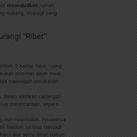
pat
mewujudkan
rumah
ng matang, strategi yang
rangi “Ribet”
ontoh: 3 kamar tidur, ruang
ukan prioritas sejak awal,
i juga mencegah perubahan
. Selalu sisihkan cadangan
 luar perencanaan, seperti
ng non-negotiable. Prosesnya
ri. Namun, ini bisa menjadi
ami alur serta dinas terkait