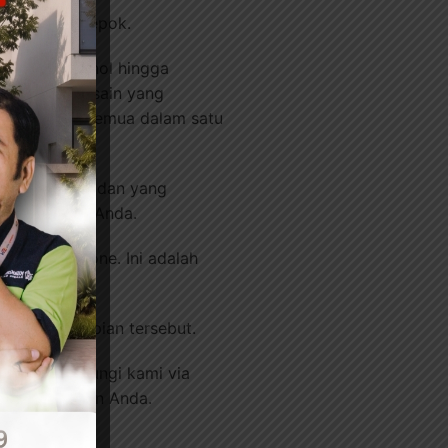
i wilayah Depok.
engkap dari nol hingga
nciptakan desain yang
aan terbaik, semua dalam satu
 yang jelas, dan yang
amanan dana Anda.
uah milestone. Ini adalah
wujudkan impian tersebut.
i kami. Hubungi kami via
uai kebutuhan Anda.