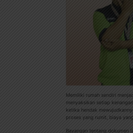
Memiliki rumah sendiri menja
menyaksikan setiap kenangan,
ketika hendak mewujudkannya
proses yang rumit, biaya ya
Bayangan tentang dokumen izi