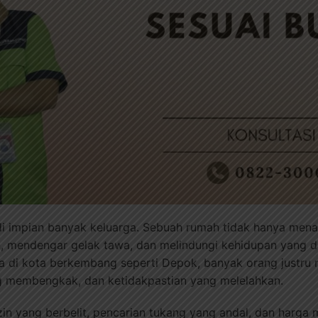
di impian banyak keluarga. Sebuah rumah tidak hanya menau
 mendengar gelak tawa, dan melindungi kehidupan yang di
 di kota berkembang seperti Depok, banyak orang justru
ng membengkak, dan ketidakpastian yang melelahkan.
n yang berbelit, pencarian tukang yang andal, dan harga ma