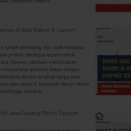
lusi tradisional seperti …
nopi di Atas Balkon & Carport
t rumah terlindung dari terik matahari
usi praktis sekaligus estetis untuk
rbuka. Namun, sebelum memutuskan
 mengetahui estimasi biaya terbaru
 membahas secara lengkap harga jasa
on dan carport, termasuk faktor-faktor
bandingan material, …
ilih Jasa Pasang Plafon Gypsum
menjadikan renovasi rumah sebagai