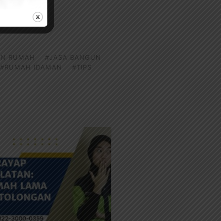
IN RUMAH
#JASA BANGUN
#RUMAH IDAMAN
#TIPS