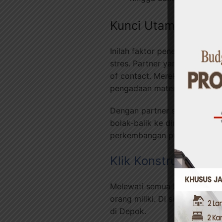
Kunci Utama Anti Ri
Inilah faktor penentu yang 
stres. Partner yang tepat dal
of contact. Mereka yang akan 
pengadaan material, pengerja
Dengan partner seperti ini, 
bolak-balik ke dinas perizin
perkembangan proyek secara tra
Klik Konstruksi
: So
Melewati semua langkah dan s
orang miliki. Di sinilah Kli
di Depok.