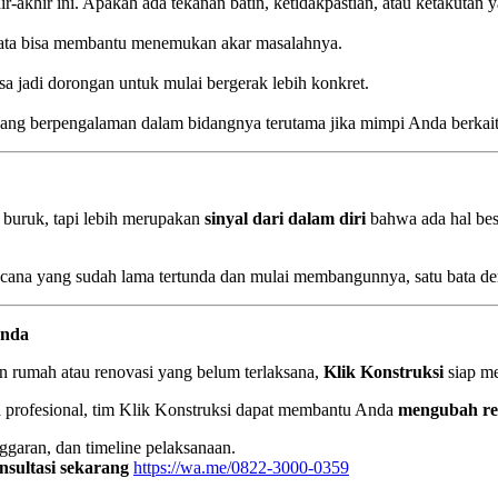
-akhir ini. Apakah ada tekanan batin, ketidakpastian, atau ketakutan 
ata bisa membantu menemukan akar masalahnya.
jadi dorongan untuk mulai bergerak lebih konkret.
ng yang berpengalaman dalam bidangnya terutama jika mimpi Anda ber
 buruk, tapi lebih merupakan
sinyal dari dalam diri
bahwa ada hal besa
encana yang sudah lama tertunda dan mulai membangunnya, satu bata de
Anda
 rumah atau renovasi yang belum terlaksana,
Klik Konstruksi
siap m
rofesional, tim Klik Konstruksi dapat membantu Anda
mengubah re
garan, dan timeline pelaksanaan.
onsultasi sekarang
https://wa.me/0822-3000-0359