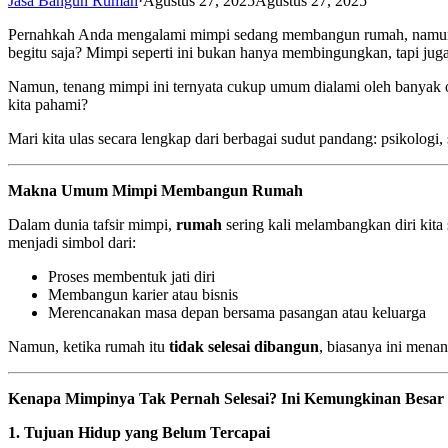
Jasa Bangun Rumah
·
Agustus 27, 2025
Agustus 27, 2025
Pernahkah Anda mengalami mimpi sedang membangun rumah, namun prose
begitu saja? Mimpi seperti ini bukan hanya membingungkan, tapi juga
Namun, tenang mimpi ini ternyata cukup umum dialami oleh banyak or
kita pahami?
Mari kita ulas secara lengkap dari berbagai sudut pandang: psikologi,
Makna Umum Mimpi Membangun Rumah
Dalam dunia tafsir mimpi,
rumah
sering kali melambangkan diri kita
menjadi simbol dari:
Proses membentuk jati diri
Membangun karier atau bisnis
Merencanakan masa depan bersama pasangan atau keluarga
Namun, ketika rumah itu
tidak selesai dibangun
, biasanya ini men
Kenapa Mimpinya Tak Pernah Selesai? Ini Kemungkinan Besar
1. Tujuan Hidup yang Belum Tercapai