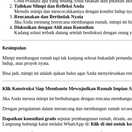
Coba evaluasi apa yang sedang Anda rasakan atau pikirkan akhir
Tuliskan Mimpi dan Refleksi Anda
Menulis mimpi dan mencocokkannya dengan kondisi hidup ny
Rencanakan dan Bertindak Nyata
Jika Anda memang berencana membangun rumah, mimpi ini bisa 
Diskusikan dengan Ahli atau Konsultan
Kadang solusi terbaik datang setelah berdiskusi dengan ora
Kesimpulan
Mimpi membangun rumah tapi tak kunjung selesai bukanlah pertanda
hidup, atau proyek nyata.
Bisa jadi, mimpi ini adalah ajakan halus agar Anda menyelesaikan r
Klik Konstruksi Siap Membantu Mewujudkan Rumah Impian 
Jika Anda merasa mimpi ini berhubungan dengan rencana membangun
Dengan pengalaman dalam merancang dan membangun rumah secara p
Dapatkan konsultasi gratis
seputar pembangunan rumah, desain, ang
Langsung hubungi kami melalui WhatsApp di:
Klik di sini untuk k