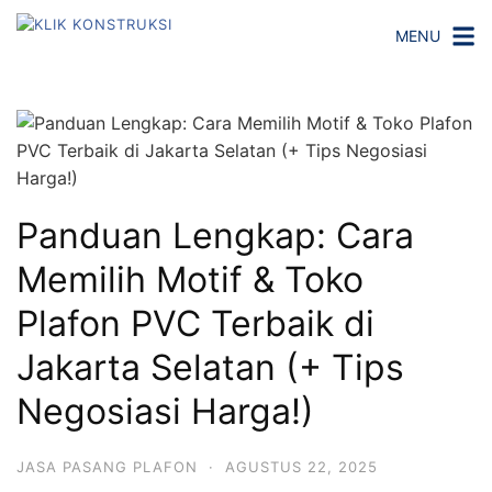
Langsung
MENU
ke
konten
Panduan Lengkap: Cara
Memilih Motif & Toko
Plafon PVC Terbaik di
Jakarta Selatan (+ Tips
Negosiasi Harga!)
JASA PASANG PLAFON
·
AGUSTUS 22, 2025