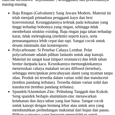
masing-masing.
Baja Ringan (Galvalume): Sang Jawara Modern. Material ini
telah menjadi primadona pengganti kayu dan besi
konvensional. Keunggulannya terletak pada kekuatan yang
tinggi terhadap bobotnya yang ringan, sehingga tidak
membebani struktur existing. Baja ringan juga tahan terhadap
karat, tidak melengkung (melintir) seperti kayu, serta
pemasangannya lebih cepat dan rapi. Sangat cocok untuk
desain minimalis dan kontemporer.
Polycarbonate: Si Penebar Cahaya Lembut. Pelat
polycarbonate adalah pilihan fantastis untuk atap kanopi.
Material ini sangat kuat (impact resistance) dan lebih tahan
bentur daripada kaca. Keunikannya memungkinkannya
meneruskan cahaya matahari secara diffused (tersebar),
sehingga menciptakan pencahayaan alami yang nyaman tanpa
silau. Produk ini tersedia dalam varian solid dan translucent
(tembus pandang terbatas). Tersedia dalam varian solid dan
translucent (tembus pandang terbatas).
Spandek/Aluminium Zinc: Pelindung Tangguh dan Kokoh.
Seng spandek berlapis aluminium-zinc menawarkan
ketahanan dan daya tahan yang luar biasa. Sangat cocok
untuk kanopi dengan bentang lebar atau untuk area yang
membutuhkan perlindungan maksimal dari hujan dan panas.
Pilihan warnanya yang beragam memudahkan untuk