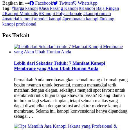
Bagikan ini
Facebook
Twitter
WhatsApp
Tag:
#harga kanopi
#Jasa Pasang Kanopi
#Kanopi Baja Ringan
#Kanopi Minimalis
#Kanopi Polycarbonate
#kanopi rumah
#material kanopi
#model kanopi
#pembuatan kanopi
#tukang
kanopi profesional
Pos Terkait
Lebih dari Sekadar Teduh: 7 Manfaat Kanopi
Membrane yang Akan Ubah Hunian Anda
Pernahkah Anda membayangkan sebuah ruang di rumah yang
begitu nyaman untuk bersantai, mampu menangkal terik
matahari dengan elegan, sekaligus menjadi spot favorit untuk
menikmati rintik hujan tanpa khawatir basah? Ruang idaman
ini bukan lagi sekadar impian, tetapi sebuah realitas yang
dapat diwujudkan dengan solusi arsitektur modern: kanopi
membrane. Selama ini, kanopi konvensional hanya dipandang
sebagai …