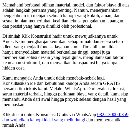
Memahami berbagai pilihan material, model, dan faktor biaya di atas
adalah langkah pertama yang penting. Namun, menerjemahkan
pengetahuan ini menjadi sebuah kanopi yang kokoh, aman, dan
sesuai impian memerlukan keahlian teknis, pengalaman lapangan,
dan presisi yang hanya dimiliki oleh profesional.
Di sinilah Klik Konstruksi hadir untuk mewujudkannya untuk
Anda. Kami menghargai keunikan setiap rumah dan selera setiap
klien, yang menjadi fondasi layanan kami. Tim ahli kami tidak
hanya menyediakan material berkualitas tinggi, tetapi juga
memberikan solusi desain yang tepat guna, mengutamakan faktor
keamanan struktural, dan menyajikan transparansi biaya tanpa
hidden cost.
Kami mengajak Anda untuk tidak menebak-nebak lagi.
Konsultasikan ide dan kebutuhan kanopi Anda secara GRATIS
bersama tim teknis kami. Melalui WhatsApp. Dari evaluasi lokasi,
saran material terbaik, hingga perkiraan biaya yang detail, kami siap
memandu Anda dari awal hingga proyek selesai dengan hasil yang
memuaskan.
Klik di sini untuk Konsultasi Gratis via WhatsApp
0822-3000-0359
dan wujudkan kanopi ideal yang melindungi
dan mempercantik
rumah Anda.