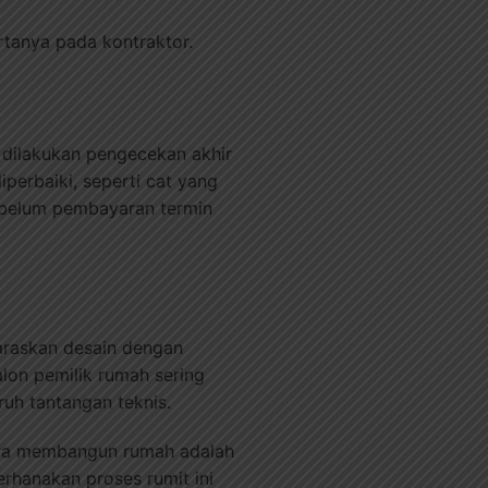
rtanya pada kontraktor.
a dilakukan pengecekan akhir
iperbaiki, seperti cat yang
sebelum pembayaran termin
raskan desain dengan
lon pemilik rumah sering
h tantangan teknis.
ahwa membangun rumah adalah
rhanakan proses rumit ini