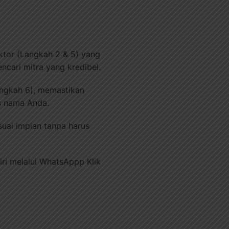
ktor (Langkah 2 & 5) yang
ncari mitra yang kredibel.
ngkah 6), memastikan
as nama Anda.
uai impian tanpa harus
ri melalui WhatsAppp Klik