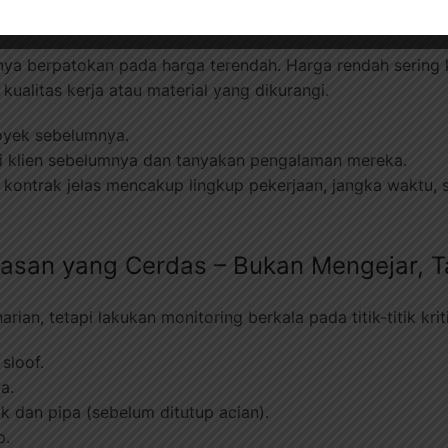
Mitra yang Tepat – Chemistry itu Penti
nya berpatokan pada harga terendah. Harga rendah sering 
 kualitas kerja atau material yang dikurangi.
royek sebelumnya.
gi klien sebelumnya dan tanyakan pengalaman mereka.
n kontrak jelas mencakup lingkup pekerjaan, jangka waktu,
asan yang Cerdas – Bukan Mengejar, T
ian, tetapi lakukan monitoring berkala pada titik-titik kriti
sloof.
a.
rik dan pipa (sebelum ditutup acian).
p.