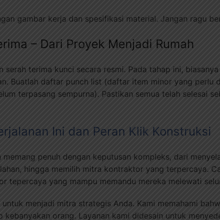
ngan gambar kerja dan spesifikasi material. Jangan ragu be
erima – Dari Proyek Menjadi Rumah
n serah terima kunci secara resmi. Pada tahap ini, biasany
. Buatlah daftar punch list (daftar item minor yang perlu d
elum terpasang sempurna). Pastikan semua telah selesai 
jalanan Ini dan Peran Klik Konstruksi
 memang penuh dengan keputusan kompleks, dari menyela
ahan, hingga memilih mitra kontraktor yang terpercaya. Ca
or tepercaya yang mampu memandu mereka melewati seluru
adir untuk menjadi mitra strategis Anda. Kami memahami b
up kebanyakan orang. Layanan kami didesain untuk menyede