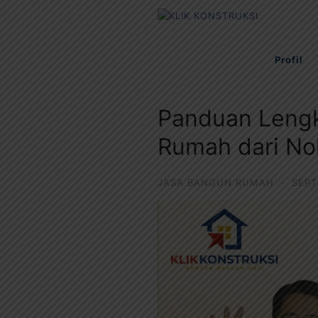
Langsung
ke
konten
Profil
Panduan Leng
Rumah dari No
JASA BANGUN RUMAH
·
SEPT