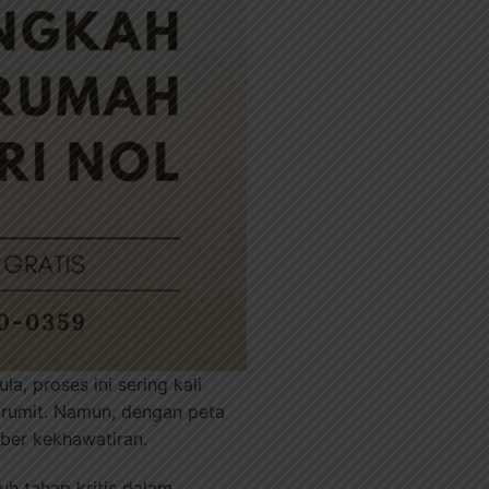
, proses ini sering kali
n rumit. Namun, dengan peta
ber kekhawatiran.
uh tahap kritis dalam