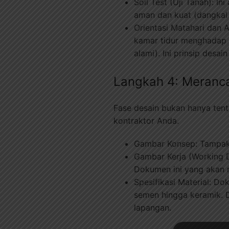
Soil Test (Uji Tanah): I
aman dan kuat (dangkal
Orientasi Matahari dan 
kamar tidur menghadap t
alami). Ini prinsip desa
Langkah 4: Meranca
Fase desain bukan hanya tent
kontraktor Anda.
Gambar Konsep: Tampak 
Gambar Kerja (Working Draw
Dokumen ini yang akan m
Spesifikasi Material: Do
semen hingga keramik. D
lapangan.