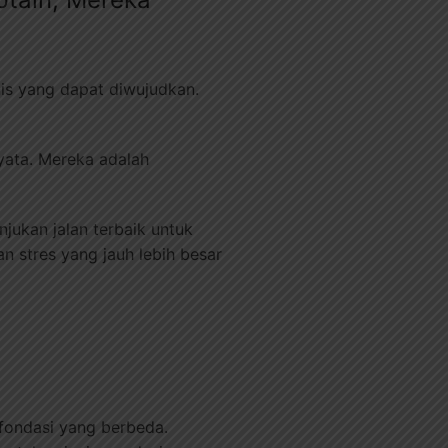
nis yang dapat diwujudkan.
yata. Mereka adalah
ukan jalan terbaik untuk
n stres yang jauh lebih besar
fondasi yang berbeda.