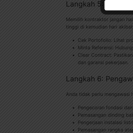
Langkah 5: Memilih 
Memilih kontraktor jangan ha
tinggi di kemudian hari akibat
Cek Portofolio: Lihat p
Minta Referensi: Hubun
Clear Contract: Pastika
dan garansi pekerjaan.
Langkah 6: Pengaw
Anda tidak perlu mengawasi har
Pengecoran fondasi dan 
Pemasangan dinding bat
Pengerjaan instalasi list
Pemasangan rangka ata