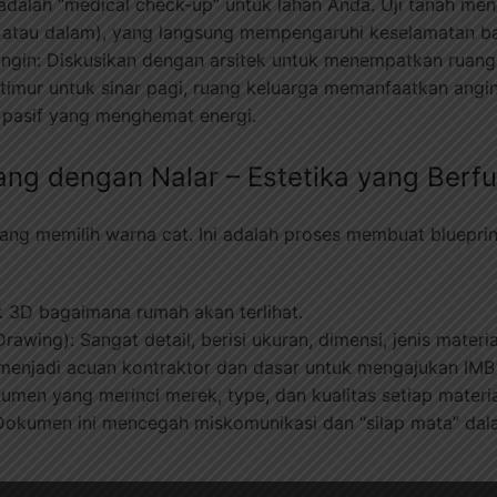
ni adalah “medical check-up” untuk lahan Anda. Uji tanah me
 atau dalam), yang langsung mempengaruhi keselamatan b
Angin: Diskusikan dengan arsitek untuk menempatkan ruanga
imur untuk sinar pagi, ruang keluarga memanfaatkan angin b
in pasif yang menghemat energi.
ng dengan Nalar – Estetika yang Berfu
ang memilih warna cat. Ini adalah proses membuat blueprin
3D bagaimana rumah akan terlihat.
ing): Sangat detail, berisi ukuran, dimensi, jenis material, ti
enjadi acuan kontraktor dan dasar untuk mengajukan IMB 
kumen yang merinci merek, type, dan kualitas setiap materi
okumen ini mencegah miskomunikasi dan “silap mata” dala