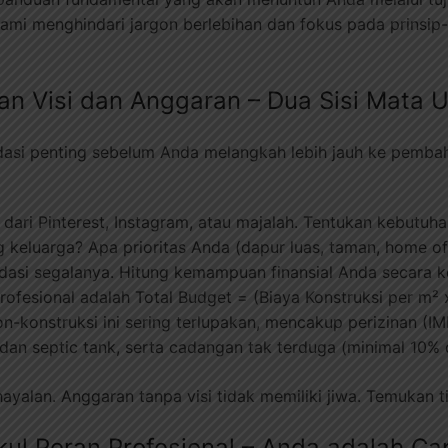
mi menghindari jargon berlebihan dan fokus pada prinsip-pr
an Visi dan Anggaran – Dua Sisi Mata
ndasi penting sebelum Anda melangkah lebih jauh ke pemb
i dari Pinterest, Instagram, atau majalah. Tentukan kebutuh
keluarga? Apa prioritas Anda (dapur luas, taman, home off
ndasi segalanya. Hitung kemampuan finansial Anda secara k
rofesional adalah Total Budget = (Biaya Konstruksi per m²
n-konstruksi ini sering terlupakan, mencakup perizinan (IMB
dan septic tank, serta cadangan tak terduga (minimal 10% d
ayalan. Anggaran tanpa visi tidak memiliki jiwa. Temukan t
ul Peran Profesional – Anda adalah Ca