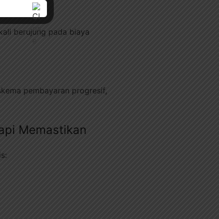
ng
kali berujung pada biaya
 skema pembayaran progresif,
api Memastikan
s: