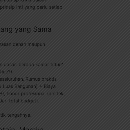
insip inti yang perlu setiap
 Uang yang Sama
ahasan denah maupun
an dasar: berapa kamar tidur?
ice?).
eseluruhan. Rumus praktis
 x Luas Bangunan) + Biaya
), honor profesional (arsitek,
ari total budget).
itik tengahnya.
ptain, Mereka