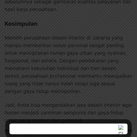
sebelumnya sebagai gambaran kualitas pelayanan dan
hasil kerja perusahaan.
Kesimpulan
Memilih perusahaan desain interior di Jakarta yang
mampu memberikan solusi personal sangat penting
untuk menciptakan hunian gaya urban yang nyaman,
fungsional, dan estetis. Dengan pendekatan yang
memahami kebutuhan individual dan tren desain
terkini, perusahaan profesional membantu mewujudkan
ruang yang tidak hanya indah tetapi juga sesuai
dengan gaya hidup metropolitan.
Jadi, Anda bisa mengandalkan jasa desain interior agar
hunian menjadi cerminan sempurna dari gaya hidup
urban yang modern dan personal.