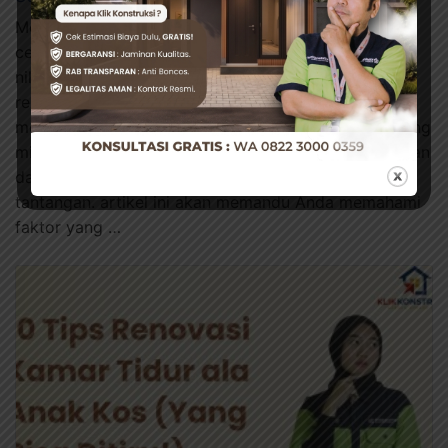
Memilih pintu dan kusen aluminium adalah investasi
cerdas untuk meningkatkan estetika, keamanan, dan
nilai properti Anda. Dibandingkan material kayu yang
rentan lapuk dan baja yang berkarat, aluminium
menawarkan durabilitas tinggi dengan perawatan yang
minimal. Namun, navigasi dalam menentukan anggaran
dan memilih produk yang tepat bisa menjadi
tantangan. artikel ini akan memandu Anda memahami
faktor yang …