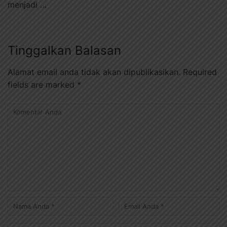
menjadi …
Tinggalkan Balasan
Alamat email anda tidak akan dipublikasikan.
Required
fields are marked
*