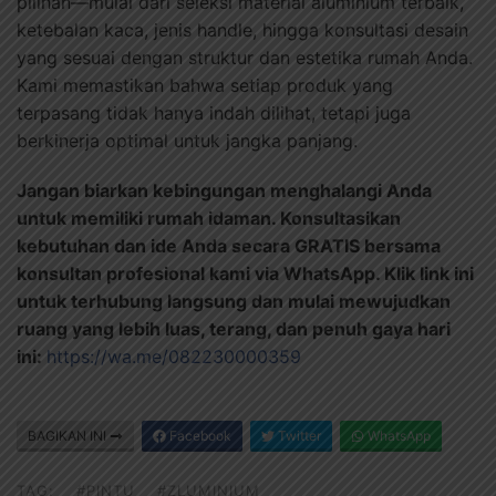
pilihan—mulai dari seleksi material aluminium terbaik,
ketebalan kaca, jenis handle, hingga konsultasi desain
yang sesuai dengan struktur dan estetika rumah Anda.
Kami memastikan bahwa setiap produk yang
terpasang tidak hanya indah dilihat, tetapi juga
berkinerja optimal untuk jangka panjang.
Jangan biarkan kebingungan menghalangi Anda
untuk memiliki rumah idaman. Konsultasikan
kebutuhan dan ide Anda secara GRATIS bersama
konsultan profesional kami via WhatsApp. Klik link ini
untuk terhubung langsung dan mulai mewujudkan
ruang yang lebih luas, terang, dan penuh gaya hari
ini:
https://wa.me/082230000359
BAGIKAN INI
Facebook
Twitter
WhatsApp
TAG:
#PINTU
#ZLUMINIUM