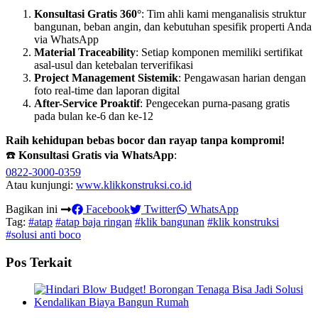
Konsultasi Gratis 360°
: Tim ahli kami menganalisis struktur
bangunan, beban angin, dan kebutuhan spesifik properti Anda
via WhatsApp
Material Traceability
: Setiap komponen memiliki sertifikat
asal-usul dan ketebalan terverifikasi
Project Management Sistemik
: Pengawasan harian dengan
foto real-time dan laporan digital
After-Service Proaktif
: Pengecekan purna-pasang gratis
pada bulan ke-6 dan ke-12
Raih kehidupan bebas bocor dan rayap tanpa kompromi!
☎️
Konsultasi Gratis via WhatsApp
:
0822-3000-0359
Atau kunjungi:
www.klikkonstruksi.co.id
Bagikan ini
Facebook
Twitter
WhatsApp
Tag:
#atap
#atap baja ringan
#klik bangunan
#klik konstruksi
#solusi anti boco
Pos Terkait