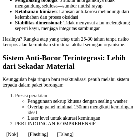
Penghalang biologis
: Struktur anorganiknya tidak
mengandung selulosa—sumber nutrisi rayap
Ketahanan kimiawi
: Lapisan anti-korosi melindungi dari
kelembaban dan proses oksidasi
Stabilitas dimensional
: Tidak menyusut atau melengkung
seperti kayu, menjaga integritas sambungan
Hasilnya? Rangka atap yang tetap utuh 25-30 tahun tanpa risiko
keropos atau keruntuhan struktural akibat serangan organisme.
Sistem Anti-Bocor Terintegrasi: Lebih
dari Sekadar Material
Keunggulan baja ringan baru teraktualisasi penuh melalui sistem
terpadu dalam paket borongan:
Presisi perakitan
Penggunaan sekrup khusus dengan sealing washer
Overlap panel minimal 150mm mengikuti kemiringan
ideal
Laser level untuk akurasi kemiringan
PERLINDUNGAN KOMPREHENSIF
[Nok] [Flashing] [Talang]